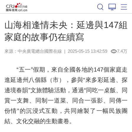
山海相逢情未央：延邊與147組
家庭的故事仍在續寫
來源：中央廣電總台國際在線
|
2025-05-15 13:42:59
7.4万
“五一”假期，來自全國各地的147個家庭走
進延邊州八個縣（市），參與“來多彩延邊、探
邊境春韻”文旅體驗活動，通過“同吃一桌飯、同
賞一支舞、同制一道菜、同合一張影、同傳一
份情”的沉浸式互動，共同繪製了一幅民族團
結、文化交融的生動畫卷。