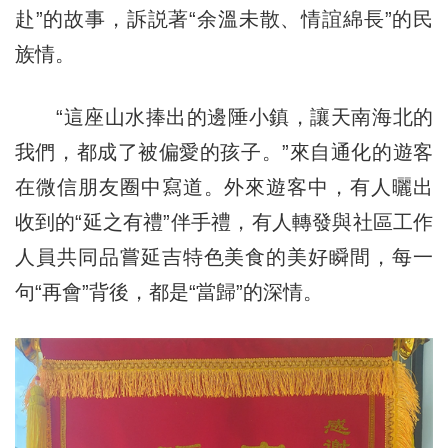
赴”的故事，訴説著“余溫未散、情誼綿長”的民
族情。
“這座山水捧出的邊陲小鎮，讓天南海北的
我們，都成了被偏愛的孩子。”來自通化的遊客
在微信朋友圈中寫道。外來遊客中，有人曬出
收到的“延之有禮”伴手禮，有人轉發與社區工作
人員共同品嘗延吉特色美食的美好瞬間，每一
句“再會”背後，都是“當歸”的深情。