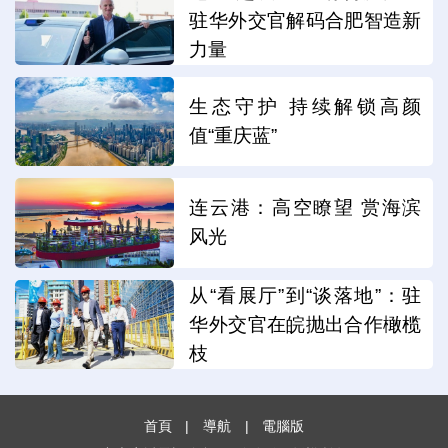
驻华外交官解码合肥智造新
力量
生态守护 持续解锁高颜
值“重庆蓝”
连云港：高空瞭望 赏海滨
风光
从“看展厅”到“谈落地”：驻
华外交官在皖抛出合作橄榄
枝
首頁
|
導航
|
電腦版