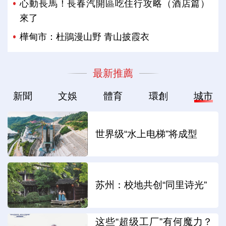
心動長馬！長春汽開區吃住行攻略（酒店篇）
來了
樺甸市：杜鵑漫山野 青山披霞衣
最新推薦
新聞
文娛
體育
環創
城市
世界级“水上电梯”将成型
苏州：校地共创“同里诗光”
这些“超级工厂”有何魔力？