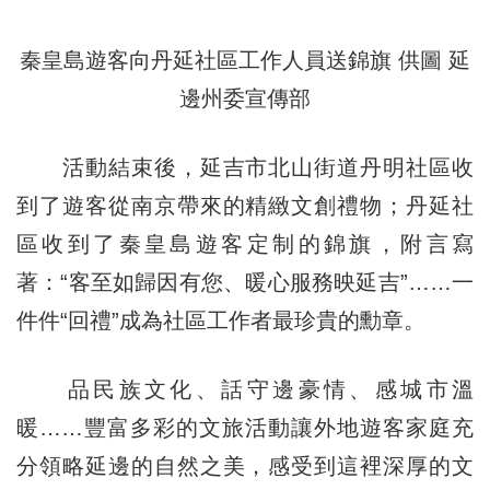
秦皇島遊客向丹延社區工作人員送錦旗 供圖 延
邊州委宣傳部
活動結束後，延吉市北山街道丹明社區收
到了遊客從南京帶來的精緻文創禮物；丹延社
區收到了秦皇島遊客定制的錦旗，附言寫
著：“客至如歸因有您、暖心服務映延吉”……一
件件“回禮”成為社區工作者最珍貴的勳章。
品民族文化、話守邊豪情、感城市溫
暖……豐富多彩的文旅活動讓外地遊客家庭充
分領略延邊的自然之美，感受到這裡深厚的文