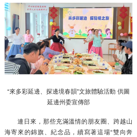
“來多彩延邊、探邊境春韻”文旅體驗活動 供圖
延邊州委宣傳部
連日來，那些充滿溫情的朋友圈、跨越山
海寄來的錦旗、紀念品，續寫著這場“雙向奔