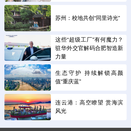
苏州：校地共创“同里诗光”
这些“超级工厂”有何魔力？
驻华外交官解码合肥智造新
力量
生态守护 持续解锁高颜
值“重庆蓝”
连云港：高空瞭望 赏海滨
风光