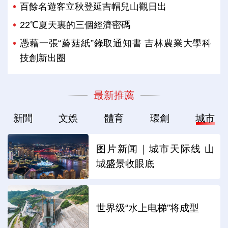
百餘名遊客立秋登延吉帽兒山觀日出
22℃夏天裏的三個經濟密碼
憑藉一張“蘑菇紙”錄取通知書 吉林農業大學科
技創新出圈
最新推薦
新聞
文娛
體育
環創
城市
图片新闻｜城市天际线 山
城盛景收眼底
世界级“水上电梯”将成型