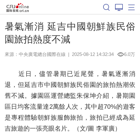
暑氣漸消 延吉中國朝鮮族民俗
園旅拍熱度不減
來源：中央廣電總台國際在線
|
2025-08-12 14:32:34
6.0万
近日，儘管暑期已近尾聲，暑氣逐漸消
退，但延吉市中國朝鮮族民俗園的旅拍熱潮依
舊不減。據園區運營總監朱保坤介紹，暑期園
區日均客流量達2萬餘人次，其中超70%的遊客
是專程體驗朝鮮族服飾旅拍，旅拍已經成為延
吉旅遊的一張亮眼名片。（文/圖 李軍廣）