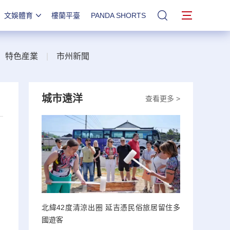
文娛體育
樓蘭平臺
PANDA SHORTS
站內搜索
|
特色産業
|
市州新聞
城市遠洋
查看更多 >
北緯42度清涼出圈 延吉憑民俗旅居留住多
國遊客