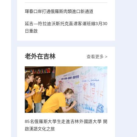
琿春口岸打通俄羅斯肉類進口新通道
延吉—符拉迪沃斯托克直達客運班線3月30
日重啟
老外在吉林
查看更多 >
85名俄羅斯大學生走進吉林外國語大學 開
啟漢語文化之旅