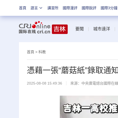
首頁
語言
講習所
國際漫評
國際銳評
國際3分鐘
要聞
|
城市遠洋
首頁
>
科教
憑藉一張“蘑菇紙”錄取通
2025-08-08 15:49:36
來源：中央廣電總台國際在