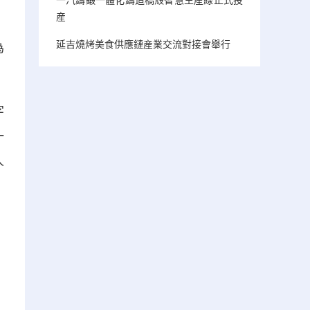
産
延吉燒烤美食供應鏈産業交流對接會舉行
為
字
一
人