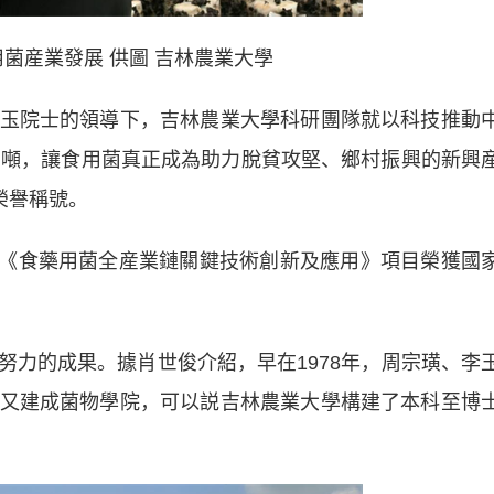
菌産業發展 供圖 吉林農業大學
院士的領導下，吉林農業大學科研團隊就以科技推動
00萬噸，讓食用菌真正成為助力脫貧攻堅、鄉村振興的新興
榮譽稱號。
的《食藥用菌全産業鏈關鍵技術創新及應用》項目榮獲國
的成果。據肖世俊介紹，早在1978年，周宗璜、李
又建成菌物學院，可以説吉林農業大學構建了本科至博