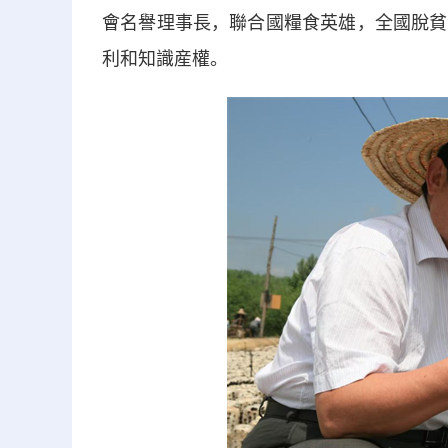
會名譽理事長，聯合國糧食英雄，全國脫貧
利和知識産權。