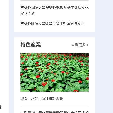
吉林外國語大學舉辦外籍教師端午健康文化
探訪之旅
吉林外國語大學留學生講述與漢語的故事
特色産業
查看更多 >
，
琿春：繪就生態種植新圖景
維
一汽鑄鍛一體化鑄造橋殼智慧生産線正式投