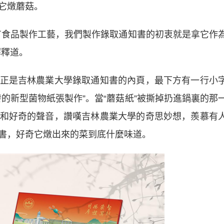
它燉蘑菇。
食品製作工藝，我們製作錄取通知書的初衷就是拿它作
解釋道。
是吉林農業大學錄取通知書的內頁，最下方有一行小
的新型菌物紙張製作”。當“蘑菇紙”被撕掉扔進鍋裏的那
和好奇的聲音，讚嘆吉林農業大學的奇思妙想，羨慕有
書，好奇它燉出來的菜到底什麼味道。