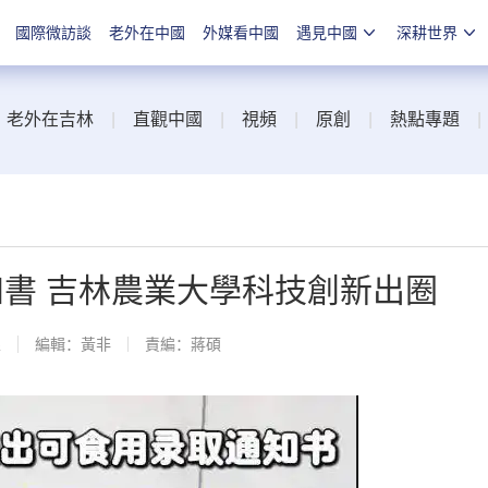
國際微訪談
老外在中國
外媒看中國
遇見中國
深耕世界
|
老外在吉林
|
直觀中國
|
視頻
|
原創
|
熱點專題
知書 吉林農業大學科技創新出圈
線
編輯：黃非
責編：蔣碩