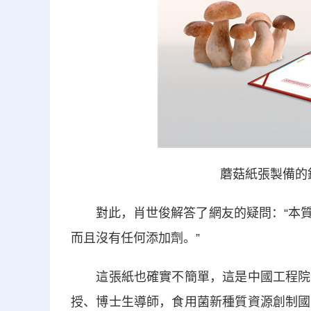
蘑菇紙張製備的
對此，肖世俊解答了網友的疑問：“本質
而且沒有任何添加劑。”
這張紙也確實不簡單，這是中國工程院院
授、博士生導師，食用菌新種質資源創制國