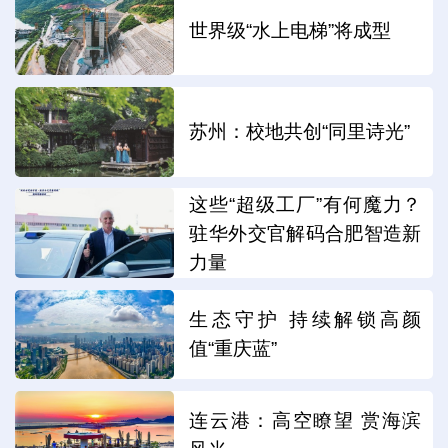
世界级“水上电梯”将成型
苏州：校地共创“同里诗光”
这些“超级工厂”有何魔力？
驻华外交官解码合肥智造新
力量
生态守护 持续解锁高颜
值“重庆蓝”
连云港：高空瞭望 赏海滨