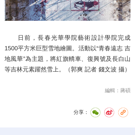
日前，長春光華學院藝術設計學院完成
1500平方米巨型雪地繪圖。活動以“青春遠志 吉
地風華”為主題，將紅旗轎車、復興號及長白山
等吉林元素躍然雪上。（郭爽 記者 錢文波 攝）
編輯：蔣碩
分享：