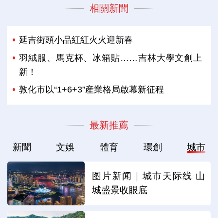
相關新聞
延吉街頭小品紅紅火火迎新春
羽絨服、馬克杯、冰箱貼……吉林大學文創上
新！
敦化市以“1+6+3”産業格局啟幕新征程
最新推薦
新聞
文娛
體育
環創
城市
图片新闻｜城市天际线 山
城盛景收眼底