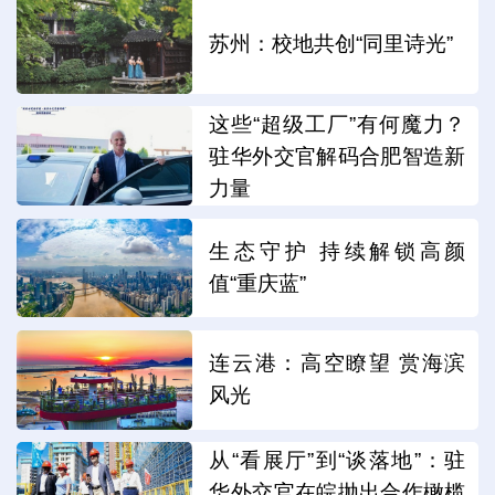
苏州：校地共创“同里诗光”
这些“超级工厂”有何魔力？
驻华外交官解码合肥智造新
力量
生态守护 持续解锁高颜
值“重庆蓝”
连云港：高空瞭望 赏海滨
风光
从“看展厅”到“谈落地”：驻
华外交官在皖抛出合作橄榄