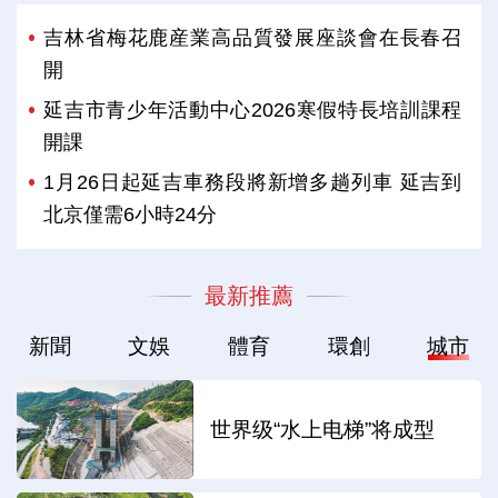
吉林省梅花鹿産業高品質發展座談會在長春召
開
延吉市青少年活動中心2026寒假特長培訓課程
開課
1月26日起延吉車務段將新增多趟列車 延吉到
北京僅需6小時24分
最新推薦
新聞
文娛
體育
環創
城市
世界级“水上电梯”将成型