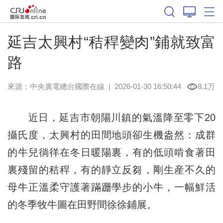
延吉太興村“秸稈變肉”鋪就致富
路
來源：中央廣電總台國際在線
|
2026-01-30 16:50:44
8.1万
近日，延吉市朝陽川鎮的氣溫降至零下20
攝氏度，太興村的田間地頭卻生機盎然：成群
的牛兒徜徉在冬日暖陽裏，有的低頭啃食著田
裏殘留的秸稈，有的靜立反芻，剛生産不久的
母牛正溫柔守護著蹣跚學步的小牛，一幅鮮活
的冬季牧牛圖在田野間徐徐鋪展。