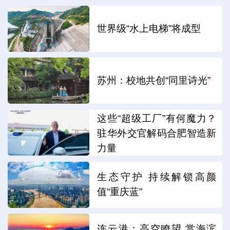
世界级“水上电梯”将成型
苏州：校地共创“同里诗光”
这些“超级工厂”有何魔力？
驻华外交官解码合肥智造新
力量
生态守护 持续解锁高颜
值“重庆蓝”
连云港：高空瞭望 赏海滨