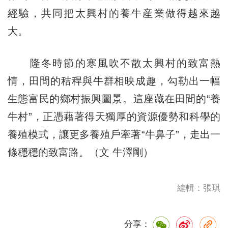
經驗，共同把太興村的養牛産業做得越來越
大。
隆冬時節的寒風吹不散太興村的致富熱
情，田間的秸稈與牛群相映成趣，勾勒出一幅
生態富民的鄉村振興圖景。這座藏在田間的“養
牛村”，正憑藉著得天獨厚的資源優勢和科學的
養殖模式，讓更多養殖戶牽著“牛鼻子”，走出一
條穩穩的致富路。（文 牛澤剛）
編輯：張琪
分享：