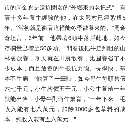
市的周金倉是遠近聞名的“外鄉來的老把式”，有
著十多年養牛經驗的他，在太興村已經紮根6
年。“當初就是衝著這裡能冬季散養來的。”周金
倉坦言，6年前，他帶著6頭牛落戶此地，如今
存欄量已增至50多頭。“開春後把牛趕到租的山
林裏放養，冬天就在田裏散養，比圈養省了不
少成本，而且放養的牛抵抗力強、長得快，基
本不生病。”他算了一筆賬：如今母牛每頭售價
六七千元，小牛均價五千元，小公牛養殖一年
就能出售，小母牛則留作繁育，“一年下來，毛
收入能有七八萬元，扣除1000多包草料的成
本，純收入能有五六萬元。”