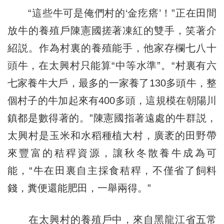
“這些牛可是俺們村的‘金疙瘩’！”正在田間
放牛的養殖戶陳憲國搓著凍紅的雙手，笑著介
紹説。作為村裏的養殖能手，他家存欄七八十
頭牛，在太興村只能算“中等水準”。“村裏有六
七家養牛大戶，最多的一家養了130多頭牛，整
個村子的牛加起來有400多頭，這規模在朝陽川
鎮都是數得著的。”陳憲國指著遠處的牛群説，
太興村是玉米和水稻種植大村，廣袤的田野帶
來豐富的秸稈資源，讓秋冬散養牛成為可
能，“牛在田裏自主採食秸稈，不僅省了飼料
錢，糞便還能肥田，一舉兩得。”
在太興村的養殖戶中，來自黑龍江省五常