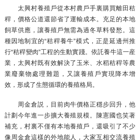
太興村養殖戶從本村農戶手裏購買離田秸
稈，價格公道還節省了運輸成本。充足的本地
飼草供應，讓養殖戶無需為過冬草料發愁。這
種因地制宜的“秸稈養牛”模式，正是延邊州推
行“秸稈變肉”工程的生動實踐。依託養牛這一産
業，太興村既有效解決了玉米、水稻秸稈等農
業廢棄物處理難題，又讓養殖戶實現降本增
效，形成了生態循環的養殖格局。
周金倉説，目前肉牛價格正穩步回升，他
計劃今年進一步擴大養殖規模。陳憲國也笑著
補充，村裏不僅有本地養殖戶，還吸引了不少
像周金倉這樣的外地能人，大家互相交流養殖