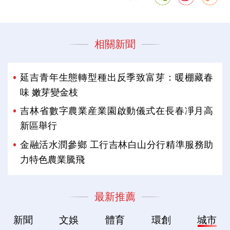
相關新聞
延吉青年生態轉型種出反季致富芽：暖棚藏春
味 嫩芽變金枝
吉林省數字農業産業園啟動儀式在長春凈月高
新區舉行
金融活水潤參鄉 工行吉林白山分行精準服務助
力特色農業騰飛
最新推薦
新聞
文娛
體育
環創
城市