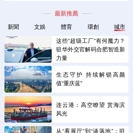
最新推薦
新聞
文娛
體育
環創
城市
这些“超级工厂”有何魔力？
驻华外交官解码合肥智造新
力量
生态守护 持续解锁高颜
值“重庆蓝”
连云港：高空瞭望 赏海滨
风光
从“看展厅”到“谈落地”：驻