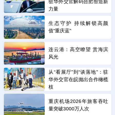
驻华外交官解码合肥智造新
力量
生态守护 持续解锁高颜
值“重庆蓝”
连云港：高空瞭望 赏海滨
风光
从“看展厅”到“谈落地”：驻
华外交官在皖抛出合作橄榄
枝
重庆机场2026年旅客吞吐
量突破3000万人次