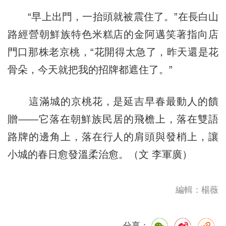
“早上出門，一抬頭就被震住了。”在長白山
路經營朝鮮族特色米糕店的金阿邁笑著指向店
門口那株老京桃，“花開得太急了，昨天還是花
骨朵，今天就把我的招牌都遮住了。”
這滿城的京桃花，是延吉早春最動人的饋
贈——它落在朝鮮族民居的飛檐上，落在雙語
路牌的邊角上，落在行人的肩頭與發梢上，讓
小城的春日愈發溫柔治愈。（文 李軍廣）
編輯：楊薇
分享：