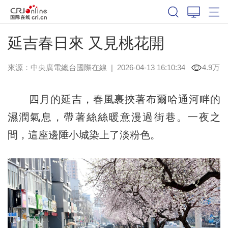
延吉春日來 又見桃花開
來源：中央廣電總台國際在線
|
2026-04-13 16:10:34
4.9万
四月的延吉，春風裹挾著布爾哈通河畔的
濕潤氣息，帶著絲絲暖意漫過街巷。一夜之
間，這座邊陲小城染上了淡粉色。