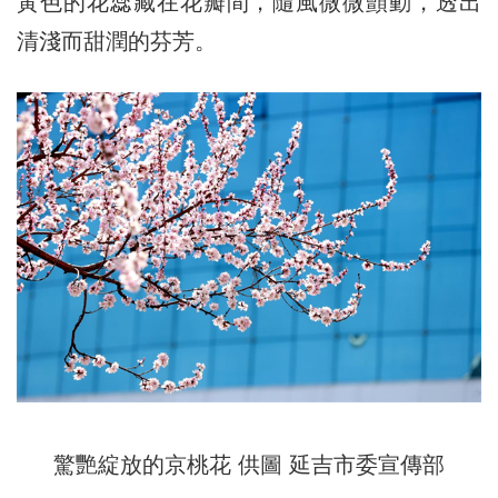
黃色的花蕊藏在花瓣間，隨風微微顫動，透出
清淺而甜潤的芬芳。
驚艷綻放的京桃花 供圖 延吉市委宣傳部