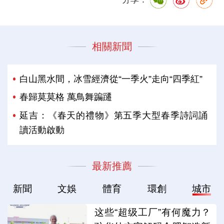
相關新聞
白山黑水間，冰雪經濟從“一季火”走向“四季紅”
春歸莫莫格 萬鳥舞蹁躚
延吉：《春天的禮物》第五季大型春季詩詞誦
讀活動啟動
最新推薦
新聞
文娛
體育
環創
城市
这些“超级工厂”有何魔力？