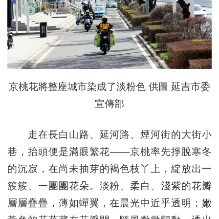
京桃花將整座城市染成了淡粉色 供圖 延吉市委
宣傳部
走在長白山路、延河路、煙河街的大街小
巷，抬頭便是滿眼繁花——京桃率先掙脫寒冬
的沉寂，在尚未抽芽的褐色枝丫上，綻放出一
簇簇、一團團花朵。淡粉、柔白、淺紫的花瓣
層層疊疊，薄如蟬翼，在晨光中近乎透明；嫩