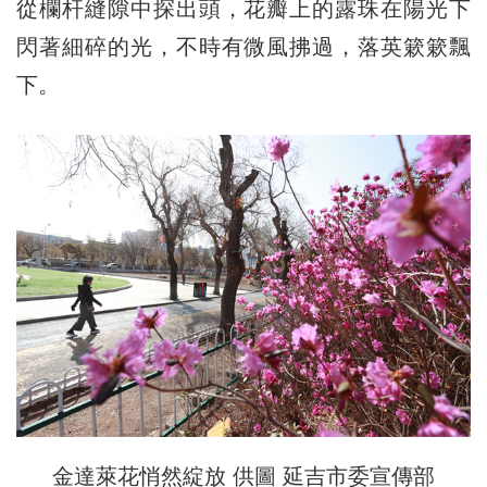
從欄杆縫隙中探出頭，花瓣上的露珠在陽光下
閃著細碎的光，不時有微風拂過，落英簌簌飄
下。
金達萊花悄然綻放 供圖 延吉市委宣傳部