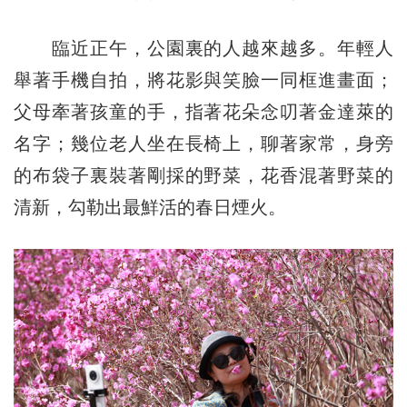
臨近正午，公園裏的人越來越多。年輕人
舉著手機自拍，將花影與笑臉一同框進畫面；
父母牽著孩童的手，指著花朵念叨著金達萊的
名字；幾位老人坐在長椅上，聊著家常，身旁
的布袋子裏裝著剛採的野菜，花香混著野菜的
清新，勾勒出最鮮活的春日煙火。