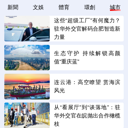
新聞
文娛
體育
環創
城市
这些“超级工厂”有何魔力？
驻华外交官解码合肥智造新
力量
生态守护 持续解锁高颜
值“重庆蓝”
连云港：高空瞭望 赏海滨
风光
从“看展厅”到“谈落地”：驻
华外交官在皖抛出合作橄榄
枝