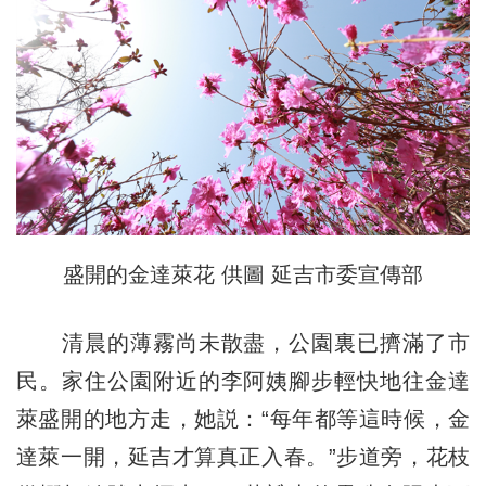
盛開的金達萊花 供圖 延吉市委宣傳部
清晨的薄霧尚未散盡，公園裏已擠滿了市
民。家住公園附近的李阿姨腳步輕快地往金達
萊盛開的地方走，她説：“每年都等這時候，金
達萊一開，延吉才算真正入春。”步道旁，花枝