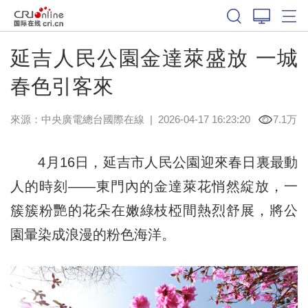
延吉人民公園金達萊盛放 一城
春色引客來
來源：中央廣電總台國際在線
|
2026-04-17 16:23:20
7.1万
4月16日，延吉市人民公園迎來春日裏最動
人的時刻——東門內的金達萊花悄然綻放，一
簇簇粉艷的花朵在嫩綠枝椏間熱烈舒展，將公
園暈染成浪漫的粉色海洋。