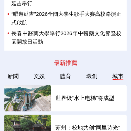
延吉舉行
“唱遊延吉”2026全國大學生歌手大賽高校路演正
式啟航
長春中醫藥大學舉行2026年中醫藥文化節暨校
園開放日活動
最新推薦
新聞
文娛
體育
環創
城市
世界级“水上电梯”将成型
苏州：校地共创“同里诗光”