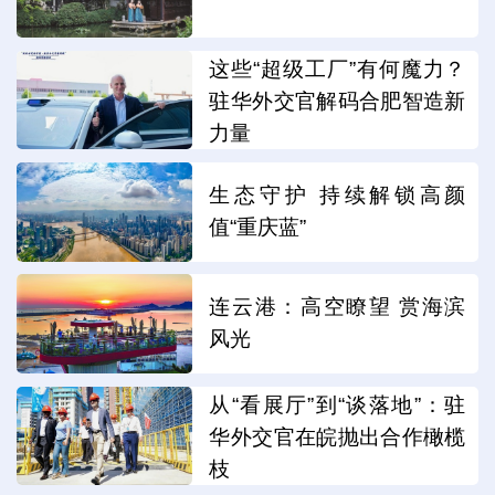
这些“超级工厂”有何魔力？
驻华外交官解码合肥智造新
力量
生态守护 持续解锁高颜
值“重庆蓝”
连云港：高空瞭望 赏海滨
风光
从“看展厅”到“谈落地”：驻
华外交官在皖抛出合作橄榄
枝