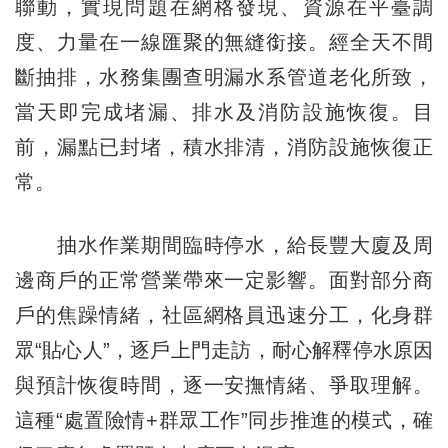
聯動，實現問題在網格發現、資源在平臺調
度、力量在一線匯聚的無縫銜接。經全天不間
斷抽排，水務集團查明漏水系管道老化所致，
當天即完成堵漏、排水及消防設施恢復。目
前，漏點已封堵，積水排清，消防設施恢復正
常。
抽水作業期間臨時停水，給長豐大廈及周
邊商戶的正常營業帶來一定影響。面對部分商
戶的焦躁情緒，社區網格員迅速分工，化身群
眾“貼心人”，逐戶上門走訪，耐心解釋停水原因
與預計恢復時間，逐一安撫情緒、爭取理解。
這種“處置險情+群眾工作”同步推進的模式，確