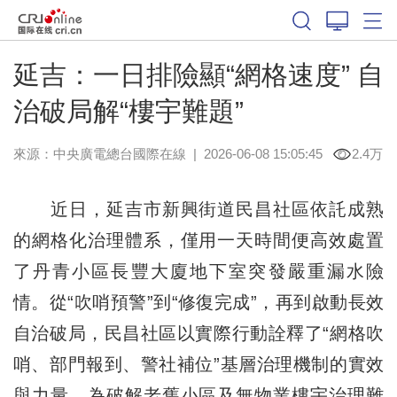
延吉：一日排險顯“網格速度” 自
治破局解“樓宇難題”
來源：中央廣電總台國際在線
|
2026-06-08 15:05:45
2.4万
近日，延吉市新興街道民昌社區依託成熟
的網格化治理體系，僅用一天時間便高效處置
了丹青小區長豐大廈地下室突發嚴重漏水險
情。從“吹哨預警”到“修復完成”，再到啟動長效
自治破局，民昌社區以實際行動詮釋了“網格吹
哨、部門報到、警社補位”基層治理機制的實效
與力量，為破解老舊小區及無物業樓宇治理難