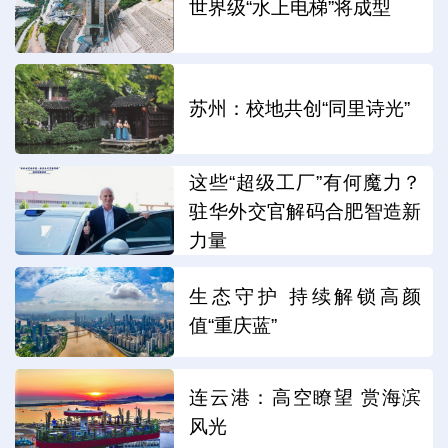
世界级“水上电梯”将成型
苏州：校地共创“同里诗光”
这些“超级工厂”有何魔力？
驻华外交官解码合肥智造新
力量
生态守护 持续解锁高颜
值“重庆蓝”
连云港：高空瞭望 赏海滨
风光