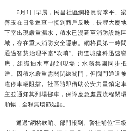
6月1日早晨，民昌社區網格員賀季平、梁
善玉在日常巡查中接到商戶反映，長豐大廈地
下室出現嚴重漏水，積水已漫延至消防設施區
域，存在重大消防安全隱患。網格員第一時間
通過智慧治理平臺“吹哨”。街道城建科迅速響
應，組織抽水車趕到現場；水務集團同步抵
達。因積水嚴重需關閉總閥門，但閥門通道被
違停車輛阻擋。社區隨即借助公安力量鎖定車
主並通知其到場挪車，保障應急處置流程閉環
順暢，全程無環節延誤。
通過“網格吹哨、部門報到、警社補位”三級