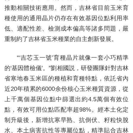
推動相關技術應用。然而，吉林省目前玉米育
種使用的通用晶片仍存在有效基因位點利用率
低、適配性差、檢測成本偏高等諸多問題，嚴
重制約了吉林省玉米種業的自主創新發展。
“‘吉芯玉一號’育種晶片就像一套小巧精準
的‘基因體檢儀’。”劉相國説，研發團隊針對吉林
省寒地春玉米區的種植和育種特點，依託省內
近20年積累的6000余份核心玉米種質資源，從
上千萬個基因位點中篩選出約4.5萬個有效位
點，有效可用位點匹配率超98%。經本土化定
制升級後，新增抗寒早熟、抗倒伏、籽粒快脫
水、本土病害抗性等專屬位點，精準貼合吉林