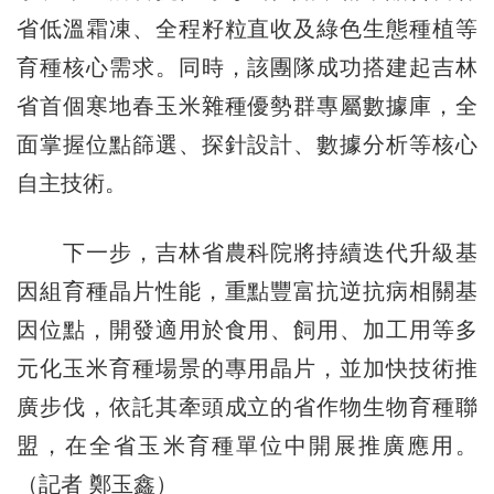
省低溫霜凍、全程籽粒直收及綠色生態種植等
育種核心需求。同時，該團隊成功搭建起吉林
省首個寒地春玉米雜種優勢群專屬數據庫，全
面掌握位點篩選、探針設計、數據分析等核心
自主技術。
下一步，吉林省農科院將持續迭代升級基
因組育種晶片性能，重點豐富抗逆抗病相關基
因位點，開發適用於食用、飼用、加工用等多
元化玉米育種場景的專用晶片，並加快技術推
廣步伐，依託其牽頭成立的省作物生物育種聯
盟，在全省玉米育種單位中開展推廣應用。
（記者 鄭玉鑫）