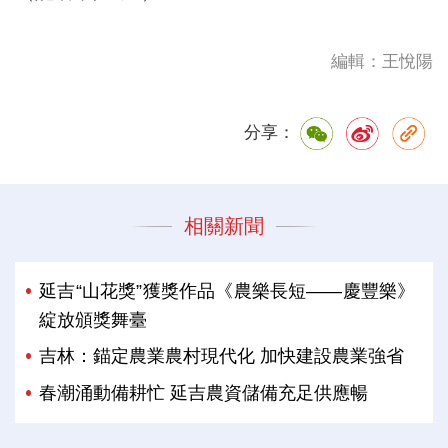
編輯：王悅陽
分享：
相關新聞
延吉“山花獎”獲獎作品《農樂長短——慶豐樂》
綻放頒獎舞臺
吉林：錨定農業農村現代化 加快建設農業強省
春潮涌動備耕忙 延吉農資儲備充足供應暢