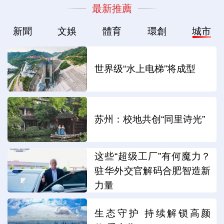
最新推薦
新聞
文娛
體育
環創
城市
世界级“水上电梯”将成型
苏州：校地共创“同里诗光”
这些“超级工厂”有何魔力？
驻华外交官解码合肥智造新
力量
生态守护 持续解锁高颜