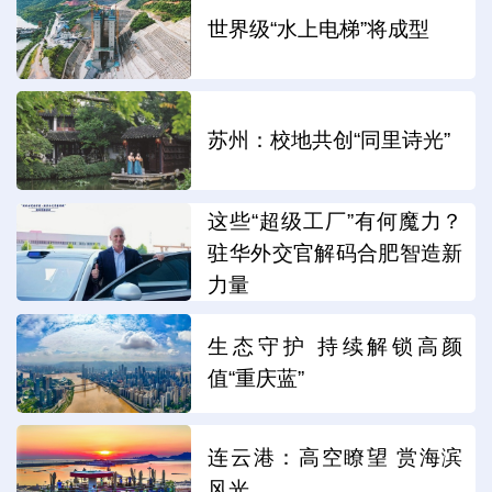
世界级“水上电梯”将成型
苏州：校地共创“同里诗光”
这些“超级工厂”有何魔力？
驻华外交官解码合肥智造新
力量
生态守护 持续解锁高颜
值“重庆蓝”
连云港：高空瞭望 赏海滨
风光