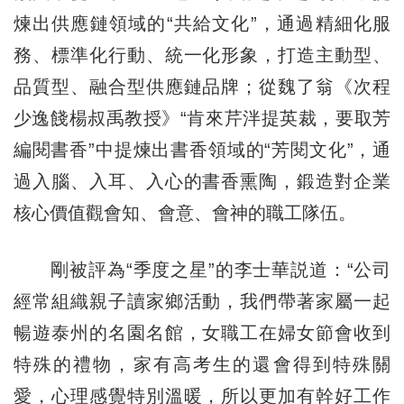
煉出供應鏈領域的“共給文化”，通過精細化服
務、標準化行動、統一化形象，打造主動型、
品質型、融合型供應鏈品牌；從魏了翁《次程
少逸餞楊叔禹教授》“肯來芹泮提英裁，要取芳
編閱書香”中提煉出書香領域的“芳閱文化”，通
過入腦、入耳、入心的書香熏陶，鍛造對企業
核心價值觀會知、會意、會神的職工隊伍。
剛被評為“季度之星”的李士華説道：“公司
經常組織親子讀家鄉活動，我們帶著家屬一起
暢遊泰州的名園名館，女職工在婦女節會收到
特殊的禮物，家有高考生的還會得到特殊關
愛，心理感覺特別溫暖，所以更加有幹好工作