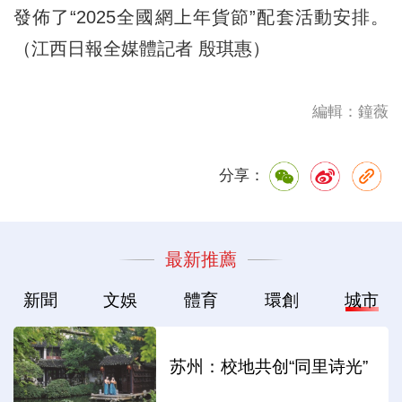
發佈了“2025全國網上年貨節”配套活動安排。
（江西日報全媒體記者 殷琪惠）
編輯：鐘薇
分享：
最新推薦
新聞
文娛
體育
環創
城市
苏州：校地共创“同里诗光”