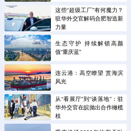
这些“超级工厂”有何魔力？
驻华外交官解码合肥智造新
力量
生态守护 持续解锁高颜
值“重庆蓝”
连云港：高空瞭望 赏海滨
风光
从“看展厅”到“谈落地”：驻
华外交官在皖抛出合作橄榄
枝