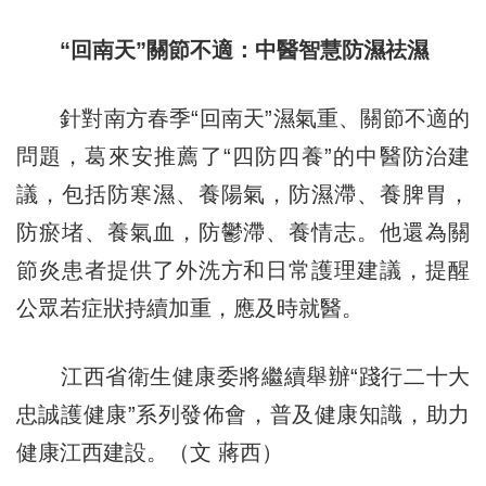
“回南天”關節不適：中醫智慧防濕祛濕
針對南方春季“回南天”濕氣重、關節不適的
問題，葛來安推薦了“四防四養”的中醫防治建
議，包括防寒濕、養陽氣，防濕滯、養脾胃，
防瘀堵、養氣血，防鬱滯、養情志。他還為關
節炎患者提供了外洗方和日常護理建議，提醒
公眾若症狀持續加重，應及時就醫。
江西省衛生健康委將繼續舉辦“踐行二十大
忠誠護健康”系列發佈會，普及健康知識，助力
健康江西建設。（文 蔣西）