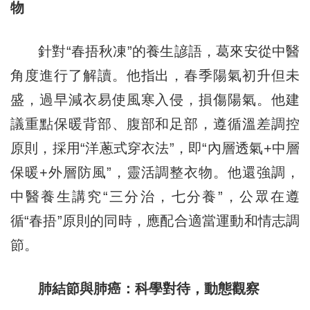
物
針對“春捂秋凍”的養生諺語，葛來安從中醫
角度進行了解讀。他指出，春季陽氣初升但未
盛，過早減衣易使風寒入侵，損傷陽氣。他建
議重點保暖背部、腹部和足部，遵循溫差調控
原則，採用“洋蔥式穿衣法”，即“內層透氣+中層
保暖+外層防風”，靈活調整衣物。他還強調，
中醫養生講究“三分治，七分養”，公眾在遵
循“春捂”原則的同時，應配合適當運動和情志調
節。
肺結節與肺癌：科學對待，動態觀察