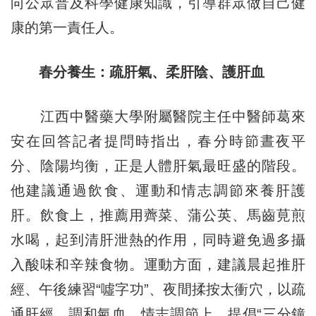
向公眾普及科學健康知識，引導群眾做自己健
康的第一責任人。
春分養生：疏肝氣、柔肝陰、護肝血
江西中醫藥大學附屬醫院主任中醫師葛來
安在回答記者提問時指出，春分時節晝夜平
分、陰陽均衡，正是人體肝氣最旺盛的階段。
他建議通過飲食、運動和情志調節來養肝護
肝。飲食上，推薦用薺菜、蒲公英、馬齒莧煎
水喝，起到清肝泄熱的作用，同時避免過多攝
入酸味和辛辣食物。運動方面，建議晨起推肝
經、午後練習“噓字功”、夜間揉按太衝穴，以疏
通肝經、調和氣血。情志調節上，提倡“三分鐘