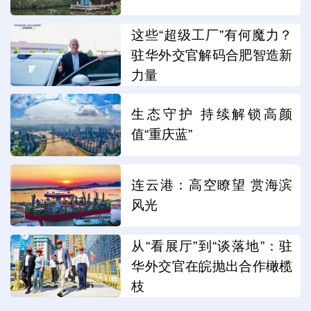
这些“超级工厂”有何魔力？
驻华外交官解码合肥智造新
力量
生态守护 持续解锁高颜
值“重庆蓝”
连云港：高空瞭望 赏海滨
风光
从“看展厅”到“谈落地”：驻
华外交官在皖抛出合作橄榄
枝