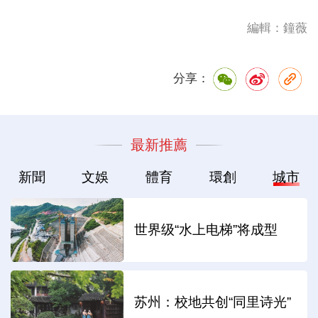
編輯：鐘薇
分享：
最新推薦
新聞
文娛
體育
環創
城市
世界级“水上电梯”将成型
苏州：校地共创“同里诗光”