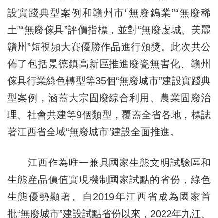
設實踐典型案例和贛州市“無廢鎢業”“無廢稀
土”“無廢傢具”評價指標，並對“無廢虔城、美麗
贛州”短視頻大賽優勝作品進行頒獎。此次共公
佈了包括景德鎮高新區推進廢瓷無害化、贛州
傢具行業綠色轉型等35個“無廢城市”建設實踐典
型案例，涵蓋大宗固廢綜合利用、農業固廢治
理、社會共建等9個類型，覆蓋全省各地，標誌
著江西省全域“無廢城市”建設全面推進。
江西作為唯一兼具國家生態文明試驗區和
生態産品價值實現機制國家試點的省份，綠色
生態優勢顯著。自2019年江西省成為國家首
批“無廢城市”建設試點省份以來，2022年九江、