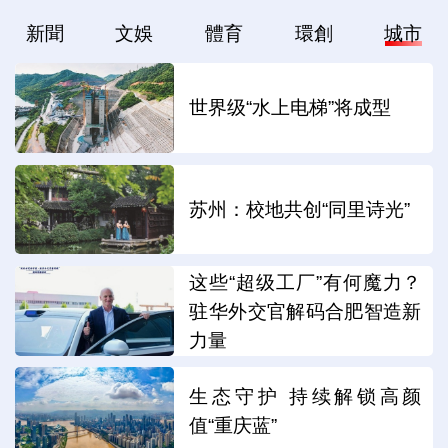
新聞
文娛
體育
環創
城市
世界级“水上电梯”将成型
苏州：校地共创“同里诗光”
这些“超级工厂”有何魔力？
驻华外交官解码合肥智造新
力量
生态守护 持续解锁高颜
值“重庆蓝”