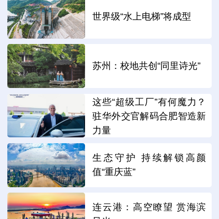
世界级“水上电梯”将成型
苏州：校地共创“同里诗光”
这些“超级工厂”有何魔力？
驻华外交官解码合肥智造新
力量
生态守护 持续解锁高颜
值“重庆蓝”
连云港：高空瞭望 赏海滨