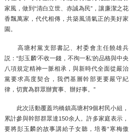
家風，做到“清白立世、赤誠為民”，讓廉潔之花
香飄萬家，代代相傳，共築風清氣正的美好家
園。
高塘村黨支部書記、村委會主任饒雄兵
説：“彭玉麟‘不收一錢，不徇一私’的品格與中央
八項規定精神一脈相承，與新時代全面從嚴治
黨要求高度契合，我們基層幹部更要嚴守紀
律，切實為群眾辦實事、辦好事。”
此次活動覆蓋均橋鎮高塘村9個村民小組，
累計參與幹部群眾達150余人。許多家庭表示，
要將彭玉麟的故事講給子女聽，培養“寒梅傲