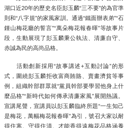
湖口近20年的歷史名臣彭玉麟“三不要”的為官準
則和“八字規”的家風家訓。通過“鐵面辦表弟”“石
鍾山梅花廳的誓言”“萬朵梅花報春暉”等故事片
段，生動展現了彭玉麟秉公執法、清廉自守、
赤誠為民的高尚品格。
活動創新採用“故事講述+互動討論”的形
式，圍繞彭玉麟拒收富商賄賂、賣畫濟貧等事
例，組織幹部群眾就“黨員幹部要學習他身上什
麼品格”“新時代如何傳承清廉家風”展開熱議。
宣講尾聲，宣講員以彭玉麟臨終所題“一生知己
是梅花，萬幅梅花報春暉”為引，號召大家以耐
得住寒、守得住清、才能香得遠梅花品格涵養