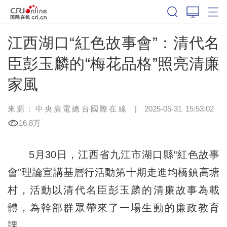
江西湖口“紅色故事會”：清代名
臣彭玉麟的“梅花品格”照亮清廉
家風
來源：中央廣電總台國際在線
|
2025-05-31 15:53:02
16.8万
5月30日，江西省九江市湖口縣“紅色故事
會”理論宣講基層行活動第十期走進均橋鎮高塘
村，活動以清代名臣彭玉麟的清廉故事為載
體，為幹部群眾帶來了一場生動的廉政教育
課。