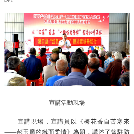
宣講活動現場
宣講現場，宣講員以《梅花香自苦寒來
——彭玉麟的鐵面柔情》為題，講述了曾駐防