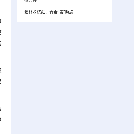
瀝林荔枝紅，青春“雲”助農
煙
警
場
互
品
表
意