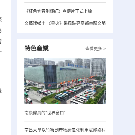
《紅色宜春別樣紅》宣傳片正式上線
來
文藝賦鄉土 《星火》采風點亮寧都東龍文脈
器
睛
特色産業
查看更多 >
一
，
邊
南康傢具的“世界窗口”
南昌大學以竹筍副産物高值化利用賦能鄉村