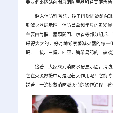
朋友們來隊站內開展消防産品科普宣傳活動
踏入消防科普館，孩子們瞬間被館內琳琅
到滅火器展示區。消防員拿起常見的乾粉滅
主要由筒體、器頭閥門、噴管等部分組成。
睜得大大的，好奇地觀察著滅火器的每一
提、二拔、三握、四壓，簡單易記的口訣讓
接著，大家來到消防水帶展示區。消防員
它在火災救援中可是起著大作用呢！它能將
説著，一邊模擬消防滅火時的操作過程，孩