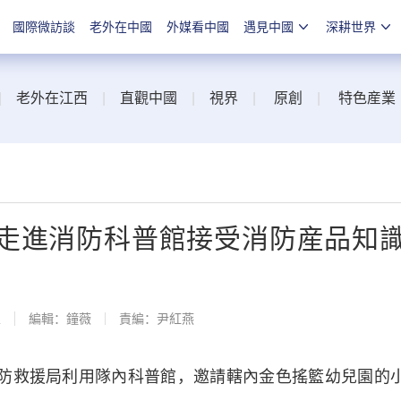
國際微訪談
老外在中國
外媒看中國
遇見中國
深耕世界
|
老外在江西
|
直觀中國
|
視界
|
原創
|
特色産業
走進消防科普館接受消防産品知
線
編輯：鐘薇
責編：尹紅燕
防救援局利用隊內科普館，邀請轄內金色搖籃幼兒園的