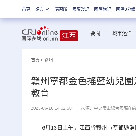
首頁
語言
講習所
國際漫評
國際銳評
國際3分鐘
要聞
|
城市遠洋
首頁
>
贛州
贛州寧都金色搖籃幼兒園
教育
2025-06-16 14:02:50
來源：中央廣電總台國際在
6月13日上午，江西省贛州市寧都縣消