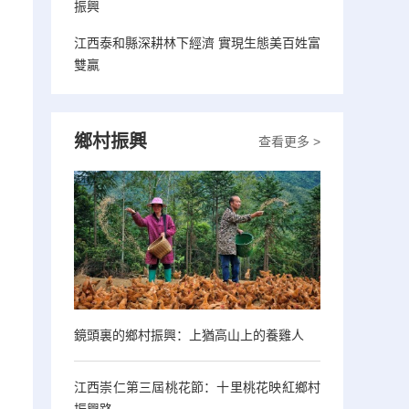
振興
江西泰和縣深耕林下經濟 實現生態美百姓富
雙贏
鄉村振興
查看更多 >
鏡頭裏的鄉村振興：上猶高山上的養雞人
江西崇仁第三屆桃花節：十里桃花映紅鄉村
振興路