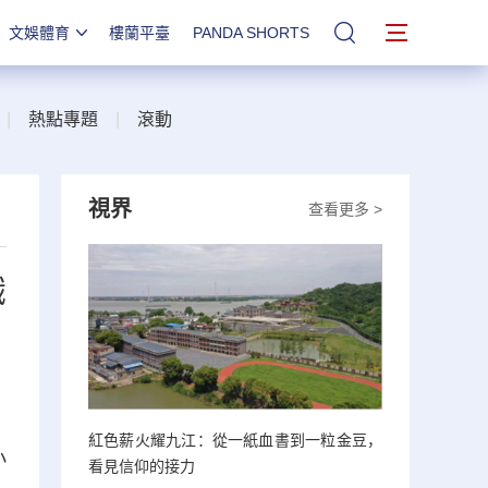
文娛體育
樓蘭平臺
PANDA SHORTS
站內搜索
|
熱點專題
|
滾動
視界
查看更多 >
識
紅色薪火耀九江：從一紙血書到一粒金豆，
小
看見信仰的接力