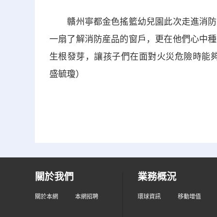
贛州寧都金色搖籃幼兒園此次走進消防科
一扇了解消防産品的窗戶，更在他們心中種
生根發芽，讓孩子們在面對火災危險時能夠
盛毓瓊）
關於我們
業務概況
關於本網
本網招聘
環球資訊
移動增值