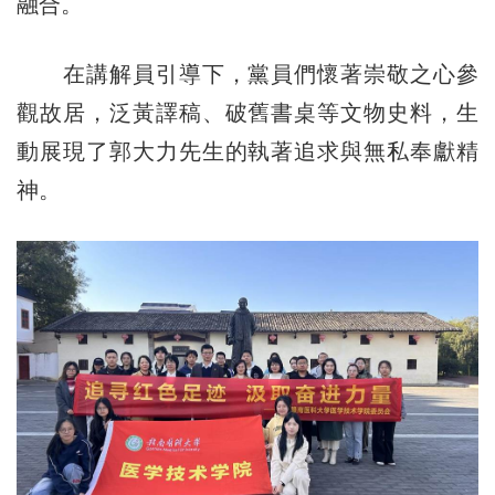
融合。
在講解員引導下，黨員們懷著崇敬之心參
觀故居，泛黃譯稿、破舊書桌等文物史料，生
動展現了郭大力先生的執著追求與無私奉獻精
神。