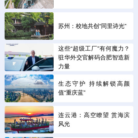
苏州：校地共创“同里诗光”
这些“超级工厂”有何魔力？
驻华外交官解码合肥智造新
力量
生态守护 持续解锁高颜
值“重庆蓝”
连云港：高空瞭望 赏海滨
风光