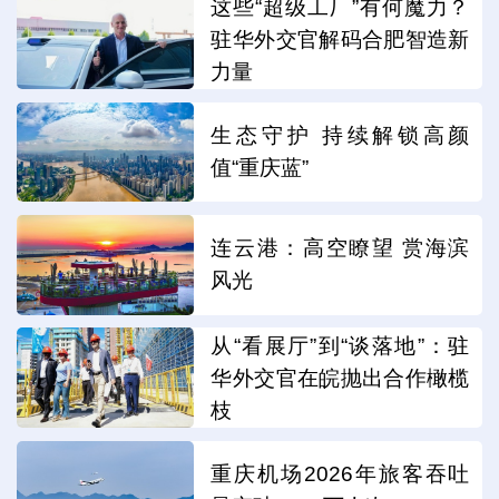
这些“超级工厂”有何魔力？
驻华外交官解码合肥智造新
力量
生态守护 持续解锁高颜
值“重庆蓝”
连云港：高空瞭望 赏海滨
风光
从“看展厅”到“谈落地”：驻
华外交官在皖抛出合作橄榄
枝
重庆机场2026年旅客吞吐