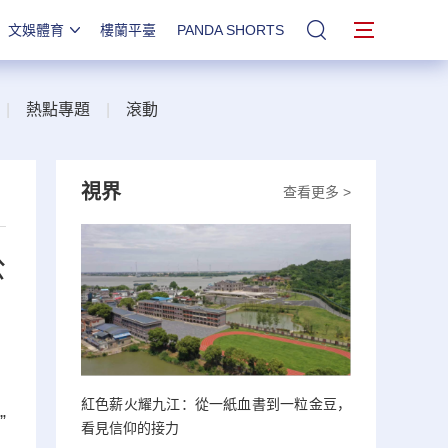
文娛體育
樓蘭平臺
PANDA SHORTS
站內搜索
|
熱點專題
|
滾動
視界
查看更多 >
公
紅色薪火耀九江：從一紙血書到一粒金豆，
”
看見信仰的接力