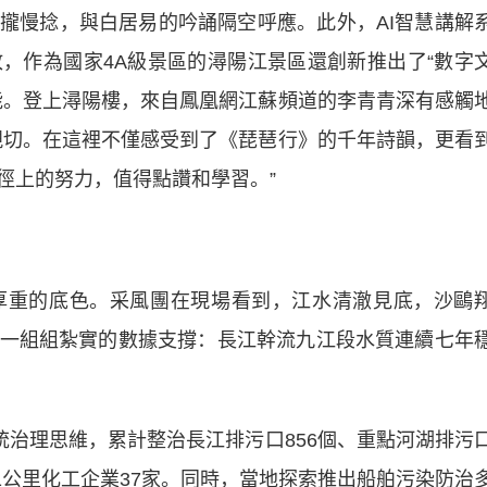
攏慢捻，與白居易的吟誦隔空呼應。此外，AI智慧講解
，作為國家4A級景區的潯陽江景區還創新推出了“數字
能。登上潯陽樓，來自鳳凰網江蘇頻道的李青青深有感觸
親切。在這裡不僅感受到了《琵琶行》的千年詩韻，更看
徑上的努力，值得點讚和學習。”
重的底色。采風團在現場看到，江水清澈見底，沙鷗
一組組紮實的數據支撐：長江幹流九江段水質連續七年
治理思維，累計整治長江排污口856個、重點河湖排污
江1公里化工企業37家。同時，當地探索推出船舶污染防治