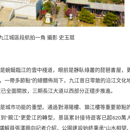
九江城區段航拍一角 攝影 史玉琨
蜿蜒臨江的雲中棧道，眼前是靜臥綠叢的琵琶書屋，
園，一帶多節點”的總體佈局下，九江昔日零散的沿江文化
公里已全面開放，三期長江大道以西部分正穩步推進。
城市功能的重塑。通過對潯陽樓、鎖江樓等重要節點
到“親江”更愛江的轉型，景區累計接待遊客已超620萬
講解員張澤興向記者介紹，公園建設始終秉承“山水相望