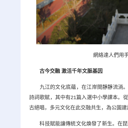
網絡達人們用手
古今交融 激活千年文脈基因
九江的文化底蘊，在江岸間靜靜流淌。這座
詩詞歌賦，其中有21篇入選中小學課本。
古絕唱，多元文化在此交融共生，為公園建
科技賦能讓傳統文化煥發了新生。在琵琶