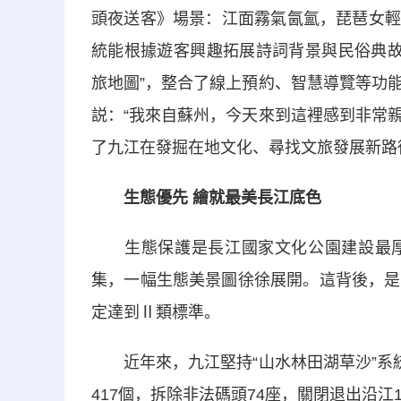
頭夜送客》場景：江面霧氣氤氳，琵琶女輕
統能根據遊客興趣拓展詩詞背景與民俗典故
旅地圖”，整合了線上預約、智慧導覽等功
説：“我來自蘇州，今天來到這裡感到非常
了九江在發掘在地文化、尋找文旅發展新路
生態優先 繪就最美長江底色
生態保護是長江國家文化公園建設最厚
集，一幅生態美景圖徐徐展開。這背後，是
定達到Ⅱ類標準。
近年來，九江堅持“山水林田湖草沙”系統
417個，拆除非法碼頭74座，關閉退出沿