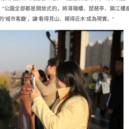
，“公園全部都是開放式的，將潯陽樓、琵琶亭、鎖江樓
‘城市客廳’，讓‘看得見山、親得近水’成為現實。”