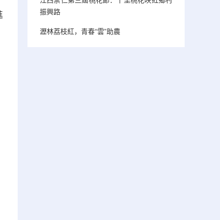
振興路
進
瀝林荔枝紅，青春“雲”助農