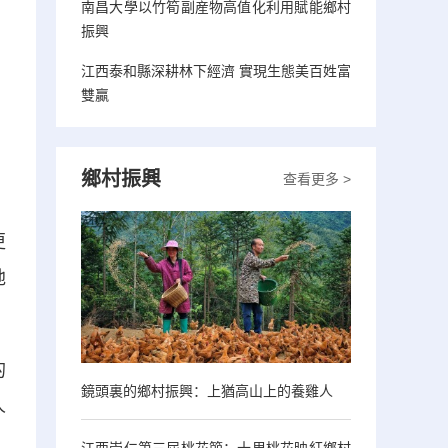
南昌大學以竹筍副産物高值化利用賦能鄉村
振興
江西泰和縣深耕林下經濟 實現生態美百姓富
雙贏
鄉村振興
查看更多 >
更
地
的
鏡頭裏的鄉村振興：上猶高山上的養雞人
人
、
江西崇仁第三屆桃花節：十里桃花映紅鄉村