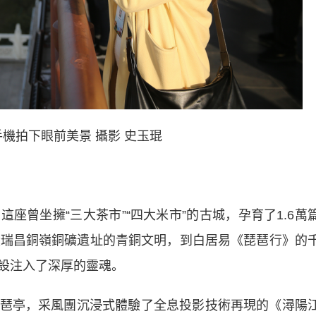
機拍下眼前美景 攝影 史玉琨
曾坐擁“三大茶市”“四大米市”的古城，孕育了1.6萬
從瑞昌銅嶺銅礦遺址的青銅文明，到白居易《琵琶行》的
設注入了深厚的靈魂。
亭，采風團沉浸式體驗了全息投影技術再現的《潯陽