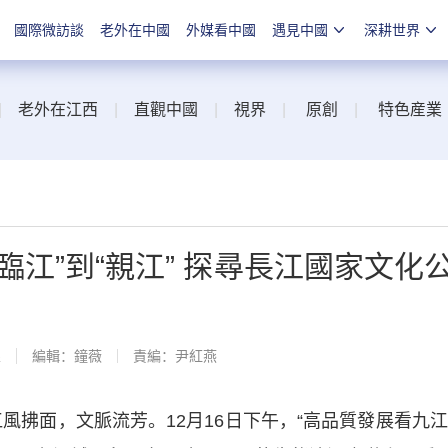
國際微訪談
老外在中國
外媒看中國
遇見中國
深耕世界
|
老外在江西
|
直觀中國
|
視界
|
原創
|
特色産業
臨江”到“親江” 探尋長江國家文化
線
編輯：鐘薇
責編：尹紅燕
拂面，文脈流芳。12月16日下午，“高品質發展看九江