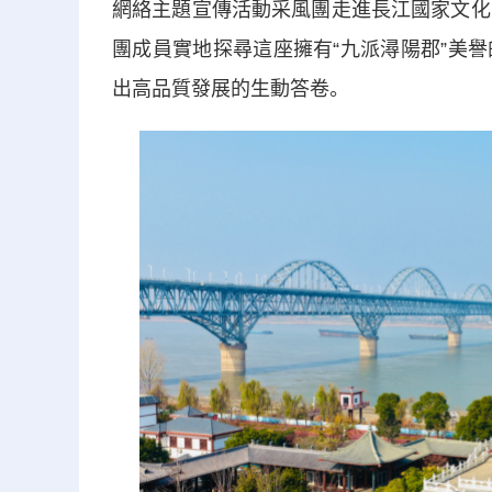
網絡主題宣傳活動采風團走進長江國家文化
團成員實地探尋這座擁有“九派潯陽郡”美
出高品質發展的生動答卷。