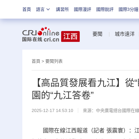
首頁
語言
講習所
國際漫評
國際銳評
國際3分鐘
要聞
|
城市遠洋
首頁
>
要聞列表
【高品質發展看九江】從“
園的“九江答卷”
2025-12-17 14:53:10
來源：中央廣電總台國際在
國際在線江西報道（記者 張震寰）：江風