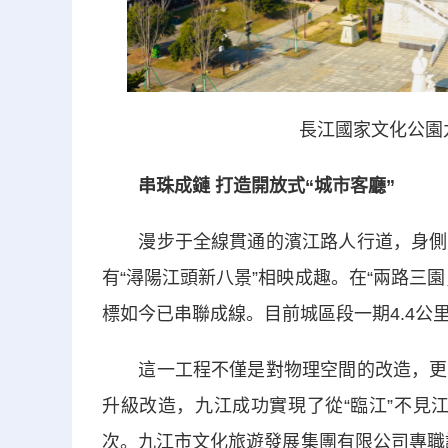
長江國家文化公園
串珠成鏈 打造開放式“城市客廳”
漫步于全線貫通的濱江路人行道，身側是
有“潯陽江頭新八景”相映成趣。在“兩路三
標如今已串聯成線。目前城區段一期4.4
這一工程不僅是對物理空間的改造，更是
升級改造，九江成功實現了從“臨江”不見江
次。九江市文化旅遊發展集團有限公司專職