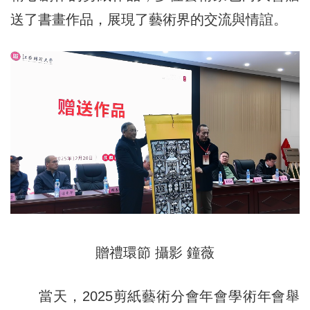
送了書畫作品，展現了藝術界的交流與情誼。
贈禮環節 攝影 鐘薇
當天，2025剪紙藝術分會年會學術年會舉