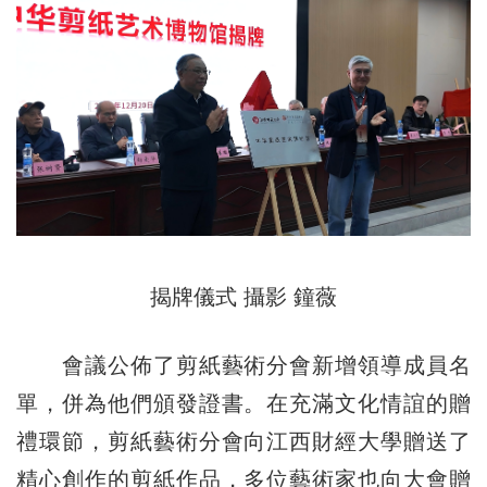
揭牌儀式 攝影 鐘薇
會議公佈了剪紙藝術分會新增領導成員名
單，併為他們頒發證書。在充滿文化情誼的贈
禮環節，剪紙藝術分會向江西財經大學贈送了
精心創作的剪紙作品，多位藝術家也向大會贈