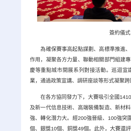
簽約儀式
為確保賽事高起點謀劃、高標準推進、高
作用，凝聚各方力量、聯動相關部門組建專
慶等重點城市開展系列對接活動。巡迴宣
業，通過政策宣講、調研座談等形式凝聚跨
在各方協同發力下，大賽吸引全國1410
及新一代信息技術、高端裝備製造、新材料
強、轉化潛力大。經200強晉級、100強
個、銀獎10個、銅獎49個。此外，大賽還