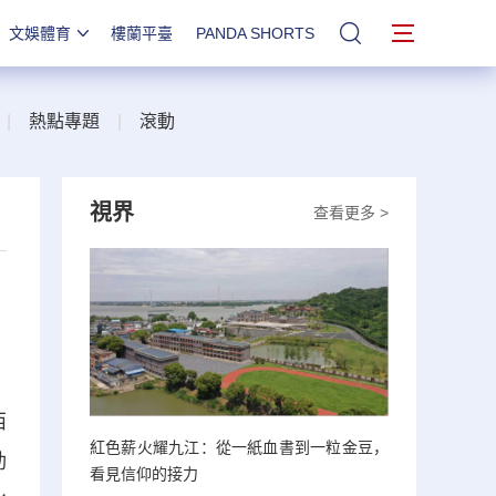
文娛體育
樓蘭平臺
PANDA SHORTS
站內搜索
|
熱點專題
|
滾動
視界
查看更多 >
西
紅色薪火耀九江：從一紙血書到一粒金豆，
動
看見信仰的接力