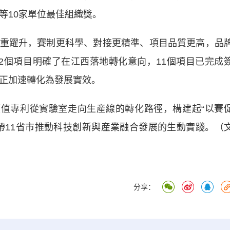
等10家單位最佳組織獎。
躍升，賽制更科學、對接更精準、項目品質更高，品
2個項目明確了在江西落地轉化意向，11個項目已完成
度正加速轉化為發展實效。
值專利從實驗室走向生産線的轉化路徑，構建起“以賽
帶11省市推動科技創新與産業融合發展的生動實踐。（
分享：