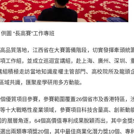
 供圖 “長高賽”工作專班
品質落地，江西省在大賽籌備階段，切實發揮牽頭統
項工作組，並成立巡迴宣講組，赴上海、廣州、深圳、
講組積極走訪當地知識産權主管部門、高校院所及龍頭
區域共識，匯聚産學研用多方動能。
個優質項目參賽，參賽範圍覆蓋26個省市及香港特區，
等十大戰略性産業領域，參賽項目科技含量高、創新動
突圍的層層角逐，64個高價值專利成果脫穎而出，其中金獎
評選出兩類專項獎20個，其中最佳商業化潛力獎10個、專