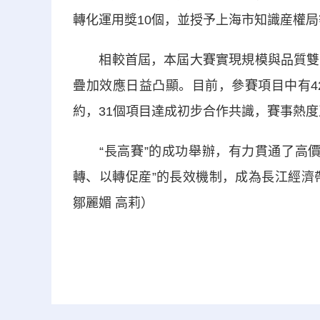
轉化運用獎10個，並授予上海市知識産權局
相較首屆，本屆大賽實現規模與品質雙重
疊加效應日益凸顯。目前，參賽項目中有4
約，31個項目達成初步合作共識，賽事熱
“長高賽”的成功舉辦，有力貫通了高價
轉、以轉促産”的長效機制，成為長江經濟
鄒麗媚 高莉）