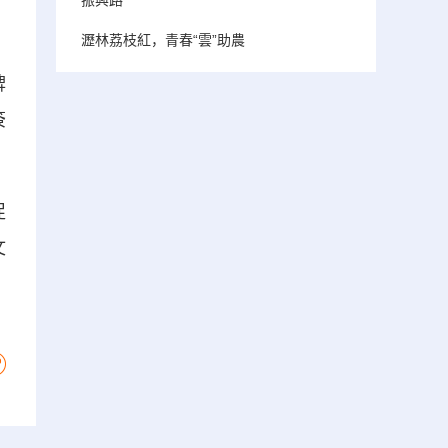
瀝林荔枝紅，青春“雲”助農
牌
簽
促
文