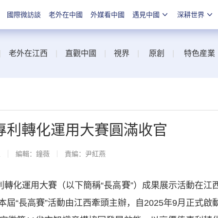
國際微訪談
老外在中國
外媒看中國
遇見中國
深耕世界
|
老外在江西
|
直觀中國
|
視界
|
原創
|
特色産業
專利轉化運用大賽圓滿收官
線
編輯：鐘薇
責編：尹紅燕
轉化運用大賽（以下簡稱“長高賽”）成果展示活動在江
屆“長高賽”活動由江西牽頭主辦，自2025年9月正式啟