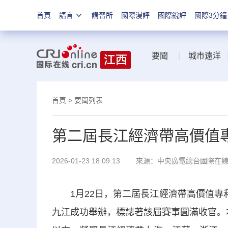
首頁
語言
講習所
國際漫評
國際銳評
國際3分鐘
要聞
|
城市遠洋
首頁
>
要聞列表
第二屆長江經濟帶高價值
2026-01-23 18:09:13
來源：中央廣電總台國際在
1月22日，第二屆長江經濟帶高價值專利
九江成功舉辦，標誌著該屆賽事圓滿收官。本