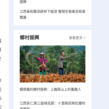
振興
江西泰和縣深耕林下經濟 實現生態美百姓富
雙贏
鄉村振興
查看更多 >
籌
重
企
涉
能
鏡頭裏的鄉村振興：上猶高山上的養雞人
5
江西崇仁第三屆桃花節：十里桃花映紅鄉村
利
振興路