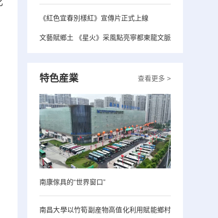
化
《紅色宜春別樣紅》宣傳片正式上線
文藝賦鄉土 《星火》采風點亮寧都東龍文脈
特色産業
查看更多 >
南康傢具的“世界窗口”
南昌大學以竹筍副産物高值化利用賦能鄉村