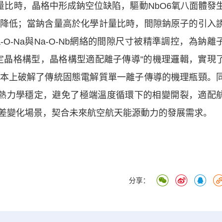
量比時，晶格中形成鈉空位缺陷，驅動NbO6氧八面體發
降低；當鈉含量高於化學計量比時，間隙鈉原子的引入
O-Na與Na-O-Nb網絡的間隙尺寸被精準調控，為鈉離
定晶格構型，晶格構型適配離子傳導”的機理邏輯，實現
本上破解了傳統固態電解質單一離子傳導的機理瓶頸。
持熱力學穩定，避免了極端溫度循環下的相變開裂，適配
差變化場景，契合未來航空航天能源動力的發展需求。
分享：