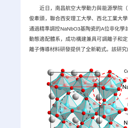
近日，南昌航空大學動力與能源學院（綠
俊牽頭，聯合西安理工大學、西北工業大學
通過精準調控NaNbO3基陶瓷的A位非化
動態適配體系，成功構建兼具可調離子和定
離子傳導材料研發提供了全新範式。該研究