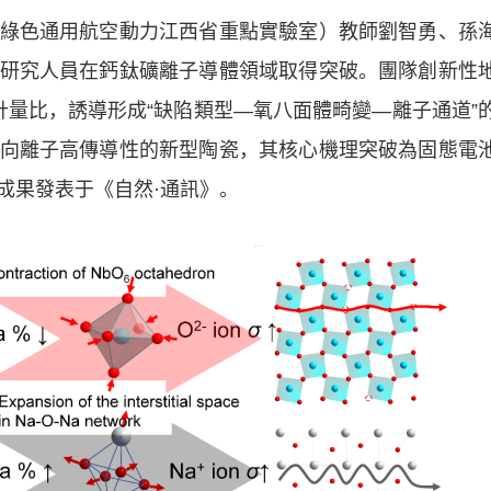
色通用航空動力江西省重點實驗室）教師劉智勇、孫
研究人員在鈣鈦礦離子導體領域取得突破。團隊創新性
學計量比，誘導形成“缺陷類型—氧八面體畸變—離子通道”
向離子高傳導性的新型陶瓷，其核心機理突破為固態電
成果發表于《自然·通訊》。