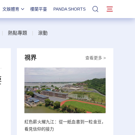
文娛體育
樓蘭平臺
PANDA SHORTS
站內搜索
|
熱點專題
|
滾動
視界
查看更多 >
要
紅色薪火耀九江：從一紙血書到一粒金豆，
看見信仰的接力