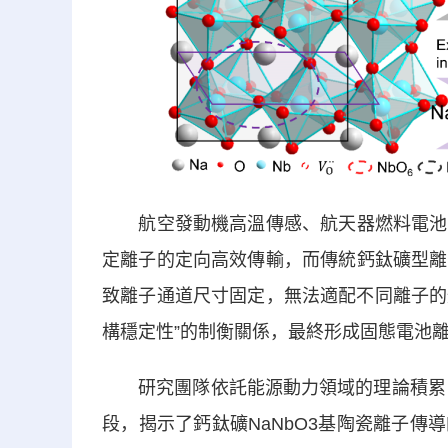
航空發動機高溫傳感、航天器燃料電池等
定離子的定向高效傳輸，而傳統鈣鈦礦型離
致離子通道尺寸固定，無法適配不同離子的
構穩定性”的制衡關係，最終形成固態電池
研究團隊依託能源動力領域的理論積累，借
段，揭示了鈣鈦礦NaNbO3基陶瓷離子