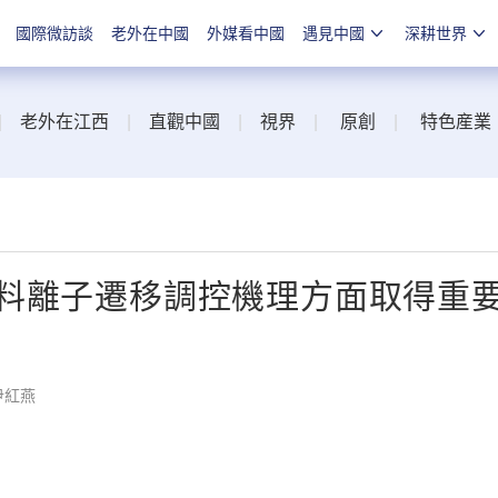
國際微訪談
老外在中國
外媒看中國
遇見中國
深耕世界
|
老外在江西
|
直觀中國
|
視界
|
原創
|
特色産業
料離子遷移調控機理方面取得重
尹紅燕