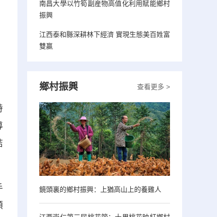
南昌大學以竹筍副産物高值化利用賦能鄉村
振興
江西泰和縣深耕林下經濟 實現生態美百姓富
雙贏
鄉村振興
查看更多 >
特
導
結
手
鏡頭裏的鄉村振興：上猶高山上的養雞人
類
江西崇仁第三屆桃花節：十里桃花映紅鄉村