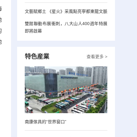
海
文藝賦鄉土 《星火》采風點亮寧都東龍文脈
地
雙館聯動布展衝刺，八大山人400週年特展
的
即將啟幕
池
特色産業
查看更多 >
南康傢具的“世界窗口”