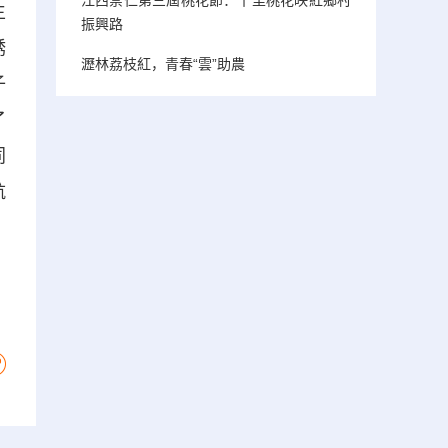
生
振興路
誘
瀝林荔枝紅，青春“雲”助農
子
了
同
航