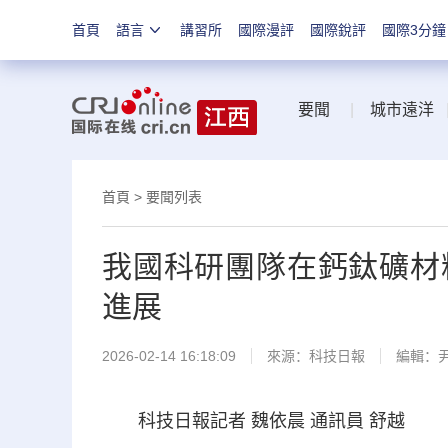
首頁
語言
講習所
國際漫評
國際銳評
國際3分鐘
要聞
|
城市遠洋
首頁
>
要聞列表
我國科研團隊在鈣鈦礦材
進展
2026-02-14 16:18:09
來源：
科技日報
編輯：
科技日報記者 魏依晨 通訊員 舒越