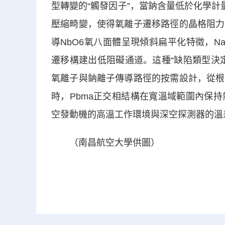
型轉變的“觸發因子”，當鈉含量低於化學計
壓縮畸變，使得氧離子遷移路徑的晶格阻力
導NbO6氧八面體呈現傾斜扁平化特徵，Na-
遷移構建出低阻礙通道。這種“缺陷類型決
氧離子與鈉離子傳導路徑的按需設計，從根
時，Pbma正交相結構在寬溫域範圍內保
空發動機的高溫工作環境與深空探測器的溫
（南昌航空大學供圖）