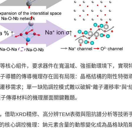
核心組件，要求器件在寬溫域、強振動環境下，實現
子導體的傳導機理存在固有局限：晶格結構的剛性特徵
遷移需求；單一缺陷調控模式難以破解“離子遷移率”與“
離子傳導材料的機理層面關鍵難題。
助XRD精修、高分辨TEM表徵與阻抗譜分析等技術
傳導的核心調控機理：鈉元素含量的動態變化成為晶格缺陷