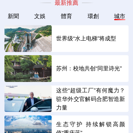
最新推薦
新聞
文娛
體育
環創
城市
世界级“水上电梯”将成型
苏州：校地共创“同里诗光”
这些“超级工厂”有何魔力？
驻华外交官解码合肥智造新
力量
生态守护 持续解锁高颜
值“重庆蓝”