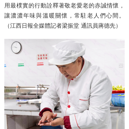
用最樸實的行動詮釋著敬老愛老的赤誠情懷，
讓濃濃年味與溫暖關懷，常駐老人們心間。
（江西日報全媒體記者梁振堂 通訊員蔣德先）