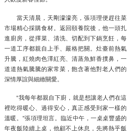
當天清晨，天剛濛濛亮，張項理便趕往菜
市場精心採購食材。返回頤養院後，他一頭扎
進廚房，從擇菜、清洗、切配到下鍋烹飪，每
一道工序都親自上手、嚴格把關。灶臺前熱氣
升騰，紅燒肉色澤紅亮、清蒸魚鮮香撲鼻，一
道道熱氣騰騰的家常菜，飽含著他對老人們的
深情厚誼與細緻關愛。
“我每年都親自下廚，就是想讓老人們在這
裡吃得暖心、過得安心，真正感受到家一樣的
溫暖。”張項理坦言。臨近中午，一桌桌豐盛的
年夜飯陸續上桌，他顧不上休息，先將熱乎飯