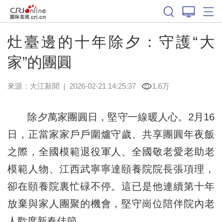
灶臺邊的十年除夕：守護“大
家”的團圓
來源：
大江新聞
|
2026-02-21 14:25:37
1.6万
除夕萬家團圓日，堅守一線暖人心。2月16
日，正當家家戶戶圍爐守歲、共享團圓年夜飯
之際，全國模範退役軍人、全國敬老愛老助老
模範人物、江西武寧寧達頤養院院長張項理，
卻在頤養院裏忙碌不停。這已是他連續第十年
放棄與家人團聚的機會，堅守崗位陪伴院內老
人歡度新春佳節。