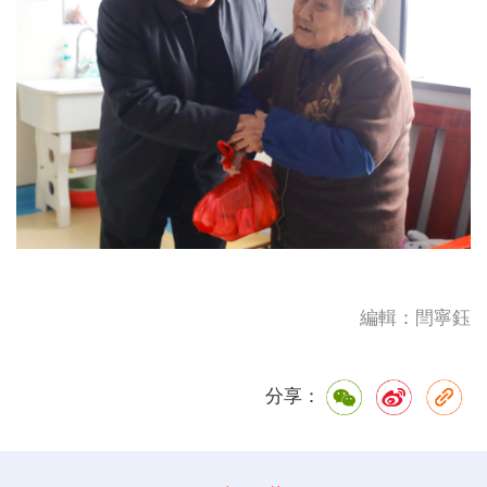
編輯：閆寧鈺
分享：