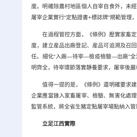
度。明確除農村地區個人自宰自食外，未經
屠宰企業實行“定點證書+標誌牌”規範管理
在過程管控方面，《條例》壓實家畜定點
度，建立産品出廠登記、産品可追溯及召回
任。細化“入廠—待宰—檢疫檢驗—出廠”
明齊全，待宰環節落實靜養要求，屠宰後嚴
值得一提的是，《條例》還明確要求建立
企業應當錄入家畜屠宰、檢驗、無害化處理
監管系統，將全省生豬定點屠宰場點納入管
立足江西實際