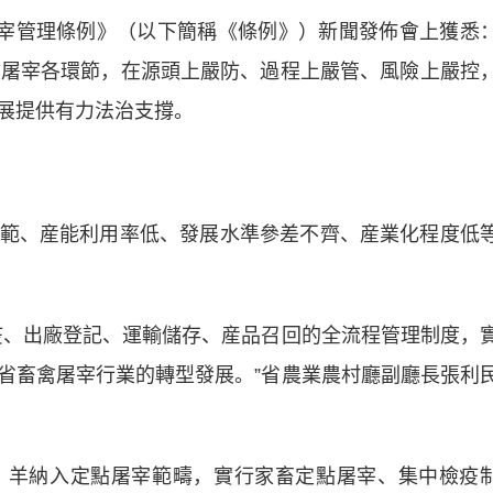
宰管理條例》（以下簡稱《條例》）新聞發佈會上獲悉
禽屠宰各環節，在源頭上嚴防、過程上嚴管、風險上嚴控
展提供有力法治支撐。
、産能利用率低、發展水準參差不齊、産業化程度低
、出廠登記、運輸儲存、産品召回的全流程管理制度，
省畜禽屠宰行業的轉型發展。”省農業農村廳副廳長張利
羊納入定點屠宰範疇，實行家畜定點屠宰、集中檢疫