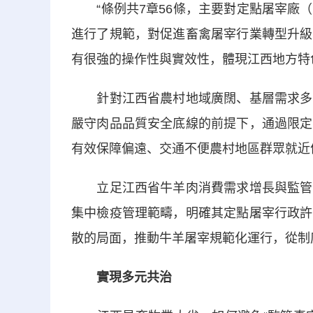
“條例共7章56條，主要對定點屠宰廠（
進行了規範，對促進畜禽屠宰行業轉型升級
有很強的操作性與實效性，體現江西地方特
針對江西省農村地域廣闊、基層需求多元
嚴守肉品品質安全底線的前提下，通過限定
有效保障偏遠、交通不便農村地區群眾就近
立足江西省牛羊肉消費需求增長與監管薄
集中檢疫管理範疇，明確其定點屠宰行政許
散的局面，推動牛羊屠宰規範化運行，從制
實現多元共治