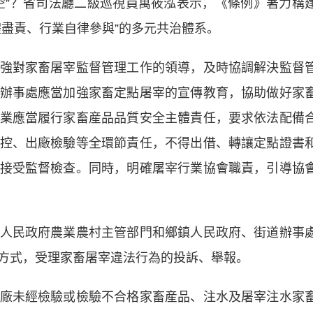
”？省司法廳二級巡視員萬筱泓表示，《條例》著力構
體盡責、行業自律參與”的多元共治體系。
對家畜屠宰監督管理工作的領導，及時協調解決監督
辦事處應當加強家畜定點屠宰的宣傳教育，協助做好家
業應當履行家畜産品品質安全主體責任，要求依法配備
控、出廠檢驗等全環節責任，不得出借、轉讓定點證書
接受監督檢查。同時，明確屠宰行業協會職責，引導協
民政府農業農村主管部門和鄉鎮人民政府、街道辦事
方式，受理家畜屠宰違法行為的投訴、舉報。
未經檢驗或檢驗不合格家畜産品、注水及屠宰注水家