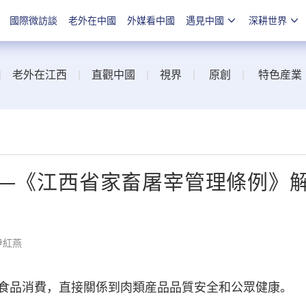
國際微訪談
老外在中國
外媒看中國
遇見中國
深耕世界
|
老外在江西
|
直觀中國
|
視界
|
原創
|
特色産業
—《江西省家畜屠宰管理條例》
尹紅燕
品消費，直接關係到肉類産品品質安全和公眾健康。