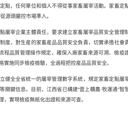
定點，任何單位和個人不得從事家畜屠宰活動。家畜定
，從源頭嚴控市場準入。
屠宰企業主體責任，要求建立家畜屠宰品質安全管理
制度，對生産的家畜産品品質安全負責，切實承擔社會
全流程品質管理操作規定，確保入廠家畜來源可溯、檢疫
格實施同步檢疫檢驗，全過程把控産品品質安全。
健全全省統一的屠宰管理數字系統，規定家畜定點屠
等關鍵信息。目前，江西省已構建“雲上贛農·牧運通”智
理，實現檢疫無紙化出證和來源可查。