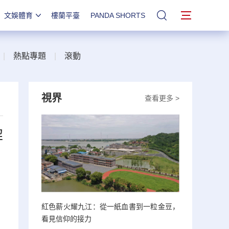
文娛體育
樓蘭平臺
PANDA SHORTS
站內搜索
|
熱點專題
|
滾動
視界
查看更多 >
解
紅色薪火耀九江：從一紙血書到一粒金豆，
看見信仰的接力