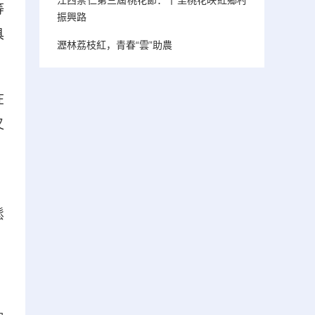
等
振興路
具
瀝林荔枝紅，青春“雲”助農
在
又
、
鬆