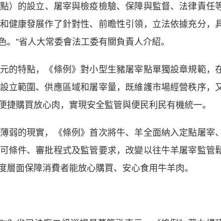
點）的設立、屠宰與檢疫檢驗、保障與監督、法律責任
和健康發展作了針對性、前瞻性引領，立法依據充分，
色。”省人大常委會法工委有關負責人介紹。
的特點，《條例》對小型生豬屠宰點單獨設章規範，
設立範圍、供應區域和屠宰量，既維護市場經營秩序，
便捷購買放心肉，實現安全監管與便民利民有機統一。
弱的現實，《條例》首次將牛、羊全面納入定點屠宰
可條件、審批程式及監管要求，改變以往牛羊屠宰監管
度層面保障消費者能放心購買、安心食用牛羊肉。