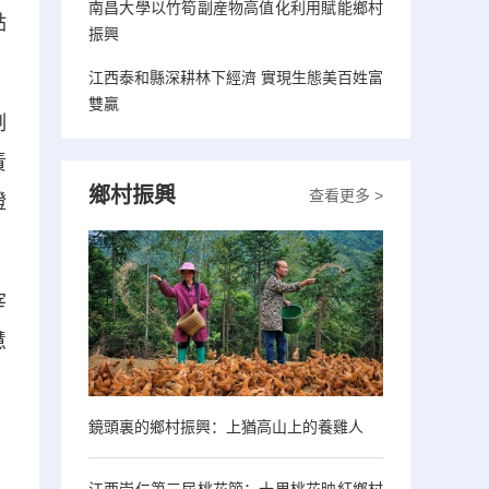
南昌大學以竹筍副産物高值化利用賦能鄉村
點
振興
江西泰和縣深耕林下經濟 實現生態美百姓富
雙贏
制
責
鄉村振興
查看更多 >
證
宰
慧
鏡頭裏的鄉村振興：上猶高山上的養雞人
江西崇仁第三屆桃花節：十里桃花映紅鄉村