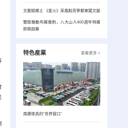
：
文藝賦鄉土 《星火》采風點亮寧都東龍文脈
，
雙館聯動布展衝刺，八大山人400週年特展
即將啟幕
特色産業
查看更多 >
等
實
民
南康傢具的“世界窗口”
制