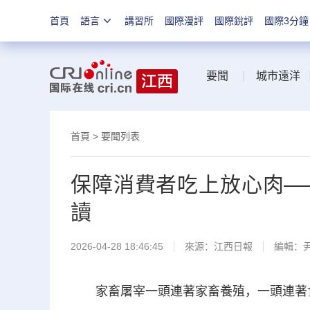
首頁
語言
講習所
國際漫評
國際銳評
國際3分鐘
要聞
|
城市遠洋
首頁
>
要聞列表
保障消費者吃上放心肉—
讀
2026-04-28 18:46:45
來源：
江西日報
編輯：
家畜屠宰一頭連著家畜養殖，一頭連著食