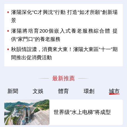
瀋陽深化“C才興沈”行動 打造“如才所願”創新場
景
瀋陽將培育200個嵌入式養老服務綜合體 提
供“家門口”的養老服務
秋韻情誼濃，消費來大東！瀋陽大東區“十一”期
間推出促消費活動
最新推薦
新聞
文娛
體育
環創
城市
世界级“水上电梯”将成型