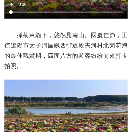
採菊東籬下，悠然見南山。國慶佳節，正
值遼陽市太子河區鐵西街道段夾河村北菊花海
的最佳觀賞期，四面八方的遊客紛紛前來打卡
拍照。