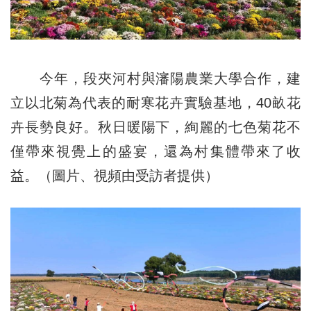
今年，段夾河村與瀋陽農業大學合作，建
立以北菊為代表的耐寒花卉實驗基地，40畝花
卉長勢良好。秋日暖陽下，絢麗的七色菊花不
僅帶來視覺上的盛宴，還為村集體帶來了收
益。（圖片、視頻由受訪者提供）