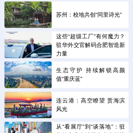
苏州：校地共创“同里诗光”
这些“超级工厂”有何魔力？
驻华外交官解码合肥智造新
力量
生态守护 持续解锁高颜
值“重庆蓝”
连云港：高空瞭望 赏海滨
风光
从“看展厅”到“谈落地”：驻