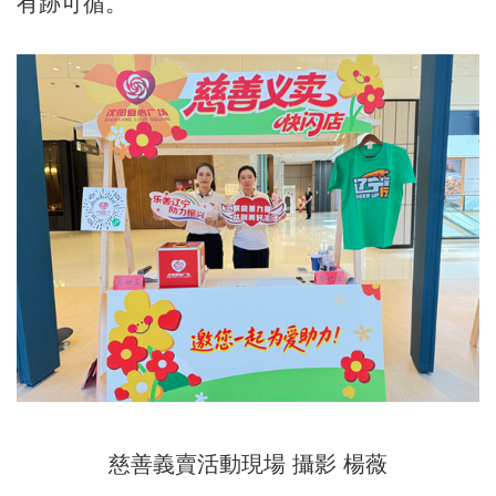
有跡可循。
慈善義賣活動現場 攝影 楊薇