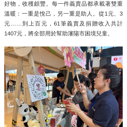
好物，收穫頗豐。每一件義賣品都承載著雙重
溫暖：一重是悅己，另一重是助人。從1元、3
元……到上百元，61筆義賣及捐贈收入共計
1407元，將全部用於幫助瀋陽市困境兒童。