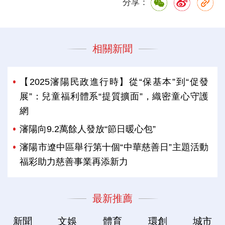
分享：
相關新聞
【2025瀋陽民政進行時】從“保基本”到“促發
展”：兒童福利體系“提質擴面”，織密童心守護
網
瀋陽向9.2萬餘人發放“節日暖心包”
瀋陽市遼中區舉行第十個“中華慈善日”主題活動
福彩助力慈善事業再添新力
最新推薦
新聞
文娛
體育
環創
城市