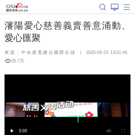
瀋陽愛心慈善義賣善意涌動、
愛心匯聚
來源：中央廣電總台國際在線
|
2025-09-23 13:51:40
35.7万