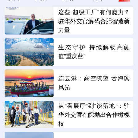
这些“超级工厂”有何魔力？
驻华外交官解码合肥智造新
力量
生态守护 持续解锁高颜
值“重庆蓝”
连云港：高空瞭望 赏海滨
风光
从“看展厅”到“谈落地”：驻
华外交官在皖抛出合作橄榄
枝