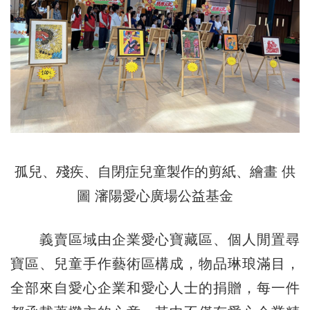
孤兒、殘疾、自閉症兒童製作的剪紙、繪畫 供
圖 瀋陽愛心廣場公益基金
義賣區域由企業愛心寶藏區、個人閒置尋
寶區、兒童手作藝術區構成，物品琳琅滿目，
全部來自愛心企業和愛心人士的捐贈，每一件