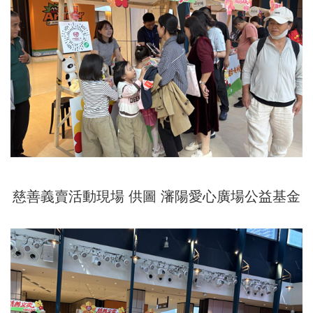
慈善義賣活動現場 供圖 瀋陽愛心廣場公益基金