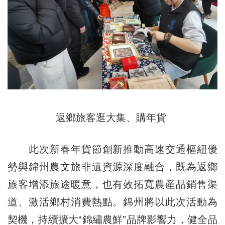
返鄉旅客逛大集、購年貨
此次新春年貨節創新推動高速交通樞紐優
勢與錦州農文旅非遺資源深度融合，既為返鄉
旅客增添旅途暖意，也有效拓寬農産品銷售渠
道、激活鄉村消費熱點。錦州將以此次活動為
契機，持續
擴
大“錦繡農鮮”品牌影響力，健全品