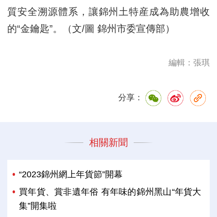
質安全溯源體系，讓錦州土特産成為助農增收
的“金鑰匙”。（文/圖 錦州市委宣傳部）
編輯：張琪
分享：
相關新聞
“2023錦州網上年貨節”開幕
買年貨、賞非遺年俗 有年味的錦州黑山“年貨大
集”開集啦