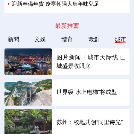
迎新春備年貨 遼寧朝陽大集年味兒足
最新推薦
新聞
文娛
體育
環創
城市
图片新闻｜城市天际线 山
城盛景收眼底
世界级“水上电梯”将成型
苏州：校地共创“同里诗光”