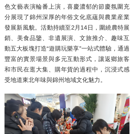
色文藝表演輪番上演，喜慶濃郁的節慶氛圍充
分展現了錦州深厚的年俗文化底蘊與農業産業
發展新風貌。活動持續至2月14日，圍繞農特展
銷、美食品鑒、非遺展演、文旅推介、趣味互
動五大板塊打造“遊購玩樂享”一站式體驗，通過
豐富的實景場景與多元互動形式，讓返鄉旅客
和市民在逛大集、購年貨的過程中，沉浸式感
受地道東北年味與錦州地域文化魅力。