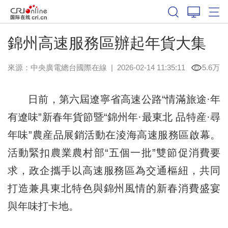
錦州高速服務區辦起年貨大集
來源：中央廣電總台國際在線
|
2026-02-14 11:35:11
5.6万
日前，第六屆遼寧省高速公路“情滿旅途·年
有遼味”新春年貨節暨“錦州年·最東北 品特産·尋
年味”農産品展銷活動在淩海高速服務區啟幕。
活動緊扣農業農村部“五個一批”雙節促消費要
求，政企攜手以高速服務區為交通樞紐，共同
打造兼具東北特色與錦州風情的新春消費盛宴
與年味打卡地。