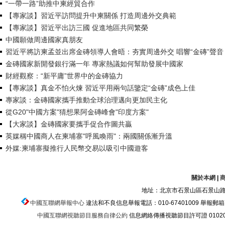
“一帶一路”助推中柬經貿合作
【專家談】習近平訪問提升中柬關係 打造周邊外交典範
【專家談】習近平出訪三國 促進地區共同繁榮
中國願做周邊國家真朋友
習近平將訪柬孟並出席金磚領導人會晤：夯實周邊外交 唱響“金磚”聲音
金磚國家新開發銀行滿一年 專家熱議如何幫助發展中國家
財經觀察：“新平庸”世界中的金磚協力
【專家談】真金不怕火煉 習近平用兩句話鑒定“金磚”成色上佳
專家談：金磚國家攜手推動全球治理邁向更加民主化
從G20"中國方案"猜想果阿金磚峰會"印度方案"
【大家談】金磚國家要攜手促合作圖共贏
英媒稱中國商人在柬埔寨"呼風喚雨"：兩國關係漸升溫
外媒:柬埔寨擬推行人民幣交易以吸引中國遊客
關於本網
|
地址：北京市石景山區石景山路乙
中國互聯網舉報中心
違法和不良信息舉報電話：010-67401009 舉報郵箱：ju
中國互聯網視聽節目服務自律公約
信息網絡傳播視聽節目許可證 010200