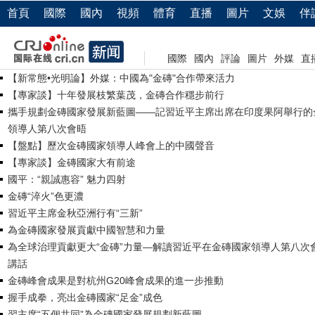
首頁
國際
國內
視頻
體育
直播
圖片
文娛
伴
國際
國內
評論
圖片
外媒
直
【新常態•光明論】外媒：中國為"金磚"合作帶來活力
【專家談】十年發展枝繁葉茂，金磚合作穩步前行
攜手規劃金磚國家發展新藍圖——記習近平主席出席在印度果阿舉行的
領導人第八次會晤
【盤點】歷次金磚國家領導人峰會上的中國聲音
【專家談】金磚國家大有前途
國平：“親誠惠容” 魅力四射
金磚“淬火”色更濃
習近平主席金秋亞洲行有“三新”
為金磚國家發展貢獻中國智慧和力量
為全球治理貢獻更大“金磚”力量—解讀習近平在金磚國家領導人第八次
講話
金磚峰會成果是對杭州G20峰會成果的進一步推動
握手成拳，亮出金磚國家“足金”成色
習主席“五個共同”為金磚國家發展規劃新藍圖