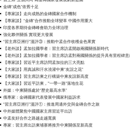
金磚“成色”依舊十足
【專家談】走向成熟的金磚國家合作機制
【專家談】“金磚”合作推動全球變革 中國作用重大
印度各界期待金磚峰會助力全球治理
強化夥伴關係 實現更大發展
“習主席亞洲行”漫評③：推動中孟合作收穫金色果實
【老外談】孟加拉國學者：習主席訪孟開啟兩國關係新時代
【老外談】孟加拉國學者：習主席訪孟對兩國關係的提升具有里程碑意
【專家談】習近平主席訪問孟加拉的三大亮點
【大家談】用真誠和汗水澆灌中柬“友誼之花”
【專家談】習主席訪柬之行構築中柬友誼新高度
【大家談】習近平訪柬，"一帶一路"落地生花
外媒：中柬關係處於“歷史最高水準”
俄專家：金磚國家代表發展中國家利益訴求
“習主席亞洲行”漫評①：推進周邊外交與金磚合作之旅
中外媒體聚焦中國國家主席習近平出訪
中孟友好合作之路越走越寬廣
專家：習主席出訪柬埔寨將推升中柬關係至新高度