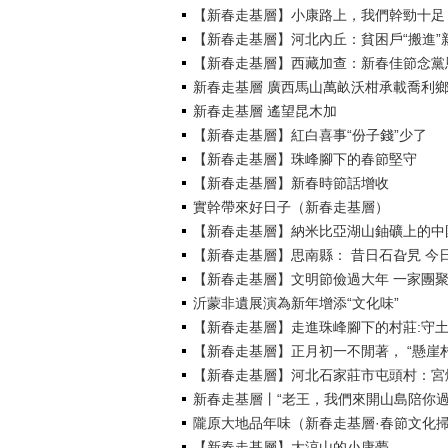
【新春走基層】小康路上，我們幹勁十足
【新春走基層】河北內丘：貧困戶“搬進”
【新春走基層】西藏加查：新春佳節念黨
新春走基層 廣西馬山萬畝沃柑承載喬利
新春走基層 遙望昆木加
【新春走基層】紅白喜事“份子錢”少了
【新春走基層】珠峰腳下的春節堅守
【新春走基層】新春時節話增收
實幹帶來好日子（新春走基層）
【新春走基層】納米比亞湖山鈾礦上的中
【新春走基層】思南縣： 昔日石旮旯 今
【新春走基層】文明節儉過大年 一家團
沂蒙非遺展演為新年增添“文化味”
【新春走基層】走進珠峰腳下的村莊:守
【新春走基層】正月初一不閒著， “懸崖
【新春走基層】河北石家莊市屯頭村：宮
新春走基層丨“老王，我們來開山島陪你過
隴原大地品年味（新春走基層·春節文化掃
【新春走基層】大涼山的小康夢