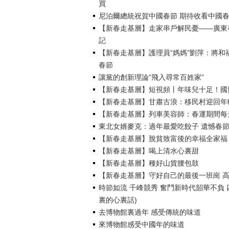
買
尼泊爾總統祝賀中國春節 期待收看中國
【新春走基層】走家串戶解民憂——廣東
記
【新春走基層】護理員“媽媽”劉萍：將和
春節
讓黨的創新理論“飛入尋常百姓家”
【新春走基層】短視頻丨年味兒十足！國
【新春走基層】甘肅古浪：移民村迎回年
【新春走基層】列車美容師：春運期間每
東北女婿麥克：過年最愛吃餃子 遺憾春
【新春走基層】脫貧致富後的幸福全家福
【新春走基層】喝上清水心裏甜
【新春走基層】種好山貨腰包鼓
【新春走基層】守好自己的最後一班崗 高
時節如流 千峰競秀 奮鬥新時代韶華不負 
裏的心裏話)
去博物館裏過年 感受傳統的味道
來博物館感受中國年的味道