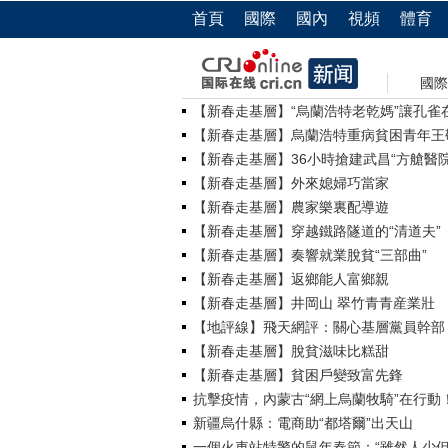
首頁
國際
國內
視頻
體育
國際
【新春走基層】“烏蘭浩特老乾媽”讓孔雀
【新春走基層】烏蘭浩特重病貧困青年王
【新春走基層】36小時搶建武昌“方艙醫院
【新春走基層】外來媳婦巧當家
【新春走基層】農家樂裏配導遊
【新春走基層】穿越鐵路隧道的“清道夫”
【新春走基層】奏響就業脫貧“三部曲”
【新春走基層】返鄉能人富鄉親
【新春走基層】井岡山 翠竹青青産業壯
【地評線】飛天網評：關心基層黨員幹部
【新春走基層】脫貧滋味比糕甜
【新春走基層】貧困戶變致富先鋒
抗擊疫情，內蒙古“網上烏蘭牧騎”在行動
新疆烏什縣：電商助“都塔爾”出天山
一個火車站特警的鼠年春節：“雖然人少但