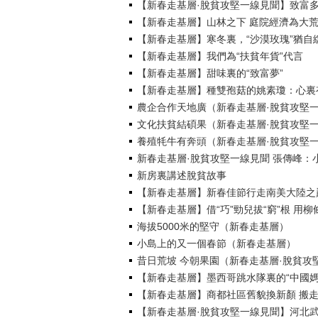
【新春走基層·脫貧攻堅一線見聞】致富多
【新春走基層】山林之下 庭院經濟為大
【新春走基層】寒冬裏，“沙漠玫瑰”猶自
【新春走基層】我們為“扶貧年貨”代言
【新春走基層】甜味裏的“致富夢”
【新春走基層】種雙孢菇的姚素瓊：心裏
農企合作天地廣（新春走基層·脫貧攻堅
文化扶貧結碩果（新春走基層·脫貧攻堅
養殖牦牛有奔頭（新春走基層·脫貧攻堅
新春走基層·脫貧攻堅一線見聞 張傳峰：
新房裏講述脫貧故事
【新春走基層】新春佳節行走南美大陸之
【新春走基層】借“巧”勁兒拔“窮”根 用柳
海拔5000米的堅守（新春走基層）
小島上的又一個春節（新春走基層）
昔日荒坡 今朝果園（新春走基層·脫貧攻
【新春走基層】墨西哥跳水隊裏的“中國
【新春走基層】商都社區舊貌換新顏 搬
【新春走基層·脫貧攻堅一線見聞】河北武