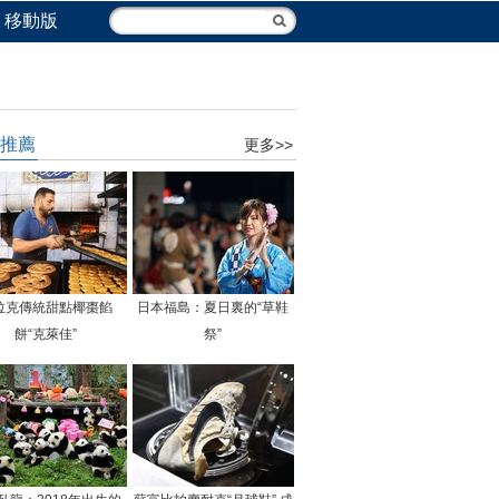
移動版
推薦
更多>>
拉克傳統甜點椰棗餡
日本福島：夏日裏的“草鞋
餅“克萊佳”
祭”