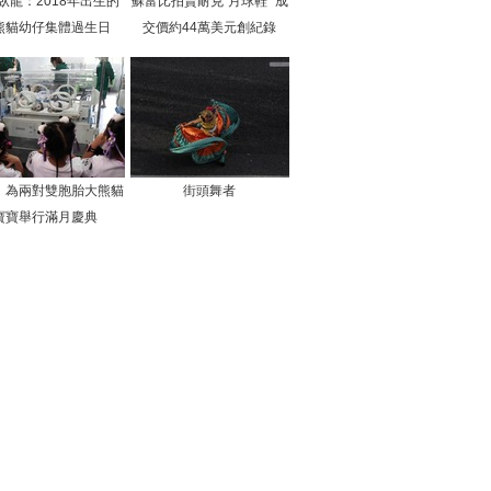
臥龍：2018年出生的
蘇富比拍賣耐克“月球鞋” 成
熊貓幼仔集體過生日
交價約44萬美元創紀錄
：為兩對雙胞胎大熊貓
街頭舞者
寶寶舉行滿月慶典