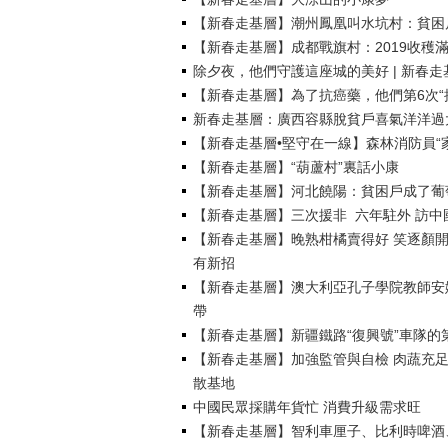
【新春走基層】潮州鳳凰叫水坑村：貧困戶
【新春走基層】成都戰旗村：2019收穫滿 
除夕夜，他們守護這座城的美好 | 新春走
【新春走基層】為了抗癌藥，他們第6次“
新春走基層：廣西容縣脫貧戶喜氣洋洋過
【新春走基層•堅守在一線】森林消防員“
【新春走基層】“葫蘆村”裏話小康
【新春走基層】河北饒陽：貧困戶成了葡
【新春走基層】三次援非  六年駐外 訪
【新春走基層】晚熟柑橘賣得好 笑逐顏
有新招
【新春走基層】澳大利亞孔子學院教師安
帶
【新春走基層】新疆鐵路“復興號”車隊的
【新春走基層】加強監管與自檢 肉蔬充
散基地
中國民眾採購年貨忙 消費升級需求旺
【新春走基層】智利車厘子、比利時啤酒