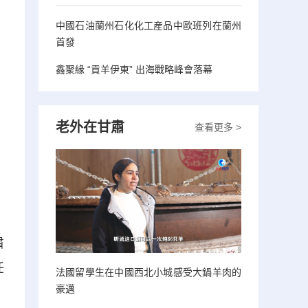
中國石油蘭州石化化工産品中歐班列在蘭州
首發
鑫聚緣 “貢羊伊東” 出海戰略峰會落幕
老外在甘肅
查看更多 >
肅
任
法國留學生在中國西北小城感受大鍋羊肉的
豪邁