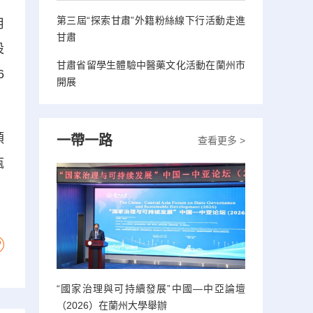
第三屆“探索甘肅”外籍粉絲線下行活動走進
用
甘肅
設
甘肅省留學生體驗中醫藥文化活動在蘭州市
6
開展
領
一帶一路
查看更多 >
瓶
“國家治理與可持續發展”中國—中亞論壇
（2026）在蘭州大學舉辦