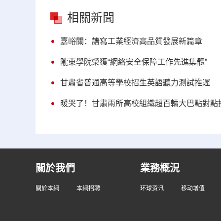
相關新聞
嘉峪關：譜寫工業經濟高品質發展新篇章
隴東學院榮獲“網絡安全保障工作先進集體”
甘肅省普通高等學校招生英語聽力測試推遲
暖哭了！甘肅兩所高校組織超百輛大巴點對點接
關於我們
業務概況
關於本網
本網招聘
环球资讯
移动增值