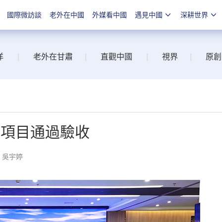
國際微訪談
老外在中國
外媒看中國
遇見中國
深耕世界
洋
|
老外在甘肅
|
直觀中國
|
視界
|
原創
劃項目通過驗收
：吳宇婷