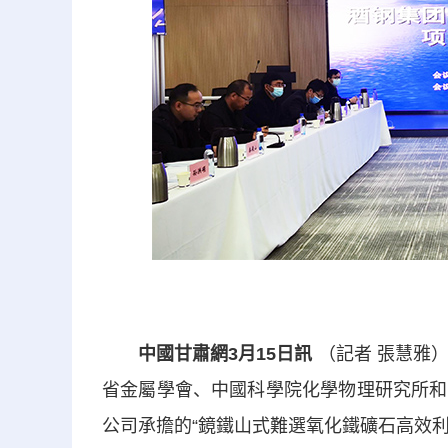
中國甘肅網3月15日訊
（記者 張慧雅
省金屬學會、中國科學院化學物理研究所和
公司承擔的“鏡鐵山式難選氧化鐵礦石高效