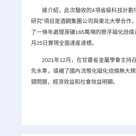
據介紹，此次驗收的4項省級科技計劃項
研究”項目是酒鋼集團公司與東北大學合作
了一條年處理原礦165萬噸的懸浮磁化焙燒選礦
月25日實現全面達産達標。
2021年12月，在甘肅省金屬學會主持
先水準，填補了國內流態化磁化焙燒無大規
頸問題，經濟效益和社會效益明顯。