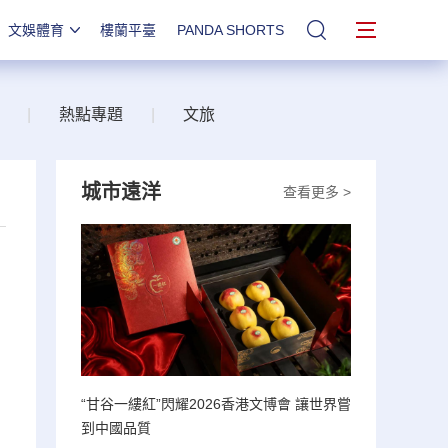
文娛體育
樓蘭平臺
PANDA SHORTS
站內搜索
|
熱點專題
|
文旅
城市遠洋
查看更多 >
“甘谷一縷紅”閃耀2026香港文博會 讓世界嘗
到中國品質