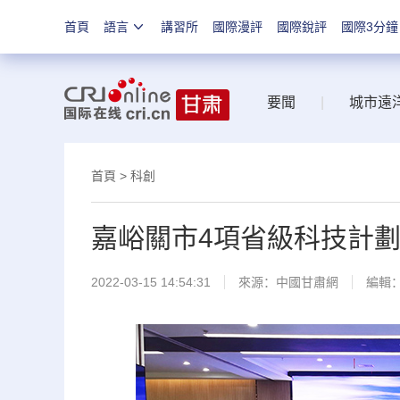
首頁
語言
講習所
國際漫評
國際銳評
國際3分鐘
要聞
|
城市遠
首頁
>
科創
嘉峪關市4項省級科技計
2022-03-15 14:54:31
來源：
中國甘肅網
編輯