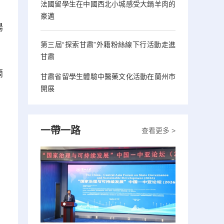
法國留學生在中國西北小城感受大鍋羊肉的
豪邁
場
第三屆“探索甘肅”外籍粉絲線下行活動走進
甘肅
墑
甘肅省留學生體驗中醫藥文化活動在蘭州市
開展
一帶一路
查看更多 >