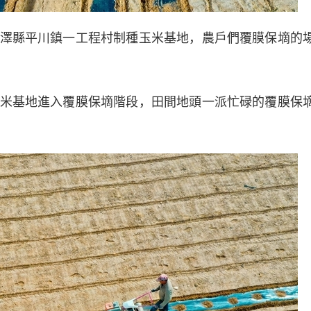
縣平川鎮一工程村制種玉米基地，農戶們覆膜保墑的
基地進入覆膜保墑階段，田間地頭一派忙碌的覆膜保