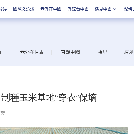
分鐘
國際微訪談
老外在中國
外媒看中國
遇見中國
深耕
洋
|
老外在甘肅
|
直觀中國
|
視界
|
原創
：制種玉米基地“穿衣”保墑
宇婷