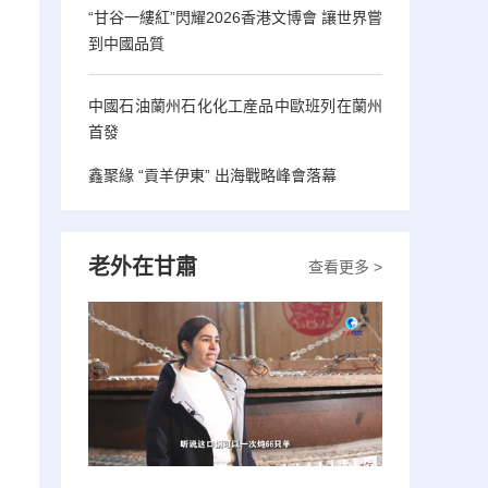
“甘谷一縷紅”閃耀2026香港文博會 讓世界嘗
到中國品質
中國石油蘭州石化化工産品中歐班列在蘭州
首發
鑫聚緣 “貢羊伊東” 出海戰略峰會落幕
老外在甘肅
查看更多 >