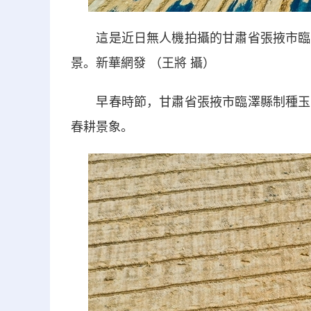
這是近日無人機拍攝的甘肅省張掖市臨澤
景。新華網發 （王將 攝）
早春時節，甘肅省張掖市臨澤縣制種玉米
春耕景象。