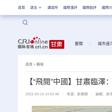
首頁
語言
講習所
國際漫評
國際銳評
國際3
站內搜索
要聞
|
城市遠
首頁
>
縣域
【“飛閱”中國】甘肅臨澤
2022-03-15 14:52:48
來源：
新華網
編輯：吳