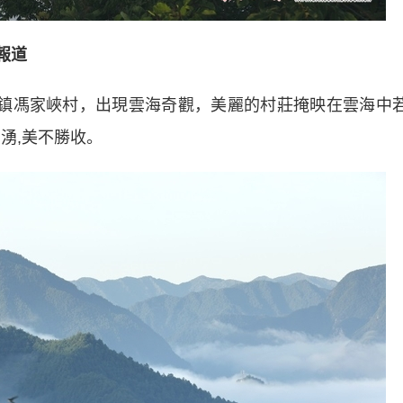
報道
鎮馮家峽村，出現雲海奇觀，美麗的村莊掩映在雲海中
湧,美不勝收。