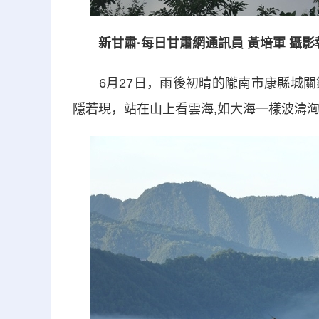
新甘肅·每日甘肅網通訊員 黃培軍 攝影
6月27日，雨後初晴的隴南市康縣城關
隱若現，站在山上看雲海,如大海一樣波濤洶