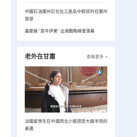
中國石油蘭州石化化工産品中歐班列在蘭州
首發
鑫聚緣 “貢羊伊東” 出海戰略峰會落幕
老外在甘肅
查看更多 >
法國留學生在中國西北小城感受大鍋羊肉的
豪邁