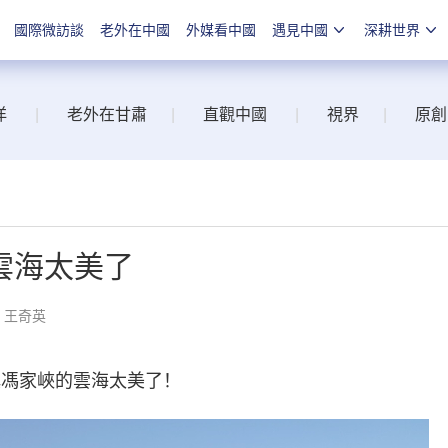
國際微訪談
老外在中國
外媒看中國
遇見中國
深耕世界
洋
|
老外在甘肅
|
直觀中國
|
視界
|
原創
雲海太美了
：王奇英
馮家峽的雲海太美了！