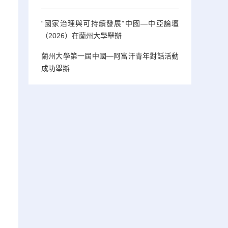
“國家治理與可持續發展”中國—中亞論壇
（2026）在蘭州大學舉辦
蘭州大學第一屆中國—阿富汗青年對話活動
成功舉辦