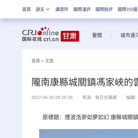
首頁
語言
講習所
國際漫評
國際銳評
國際3分鐘
要聞
|
城市遠
首頁
>
文旅
隴南康縣城關鎮馮家峽的
2022-06-30 09:25:58
來源：
每日甘肅網
編輯
原標題：煙波浩渺如夢如幻 康縣城關鎮