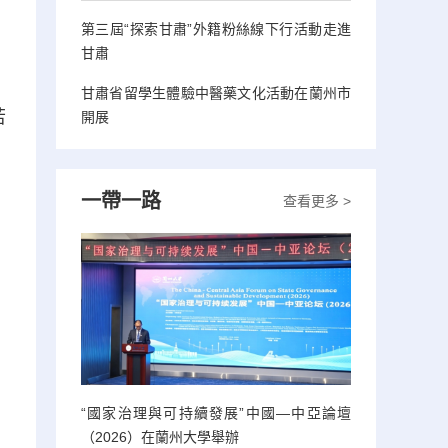
第三屆“探索甘肅”外籍粉絲線下行活動走進
甘肅
甘肅省留學生體驗中醫藥文化活動在蘭州市
若
開展
一帶一路
查看更多 >
“國家治理與可持續發展”中國—中亞論壇
（2026）在蘭州大學舉辦