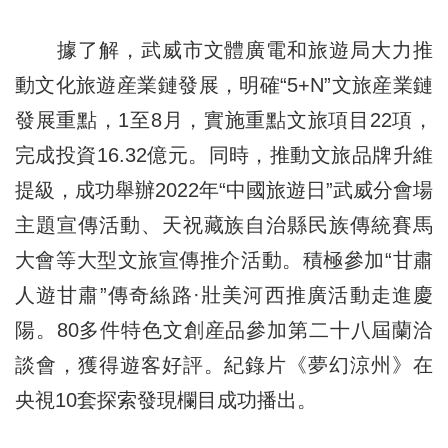
據了解，武威市文體廣電和旅遊局大力推
動文化旅遊産業鏈發展，明確“5+N”文旅産業鏈
發展重點，1至8月，實施重點文旅項目22項，
完成投資16.32億元。同時，推動文旅品牌升維
提級，成功舉辦2022年“中國旅遊日”武威分會場
主題宣傳活動、天祝藏族自治縣民族傳統賽馬
大會等大型文旅宣傳推介活動。積極參加“甘肅
人遊甘肅”傳奇絲路·壯美河西推廣活動走進慶
陽。80多件特色文創産品參加第二十八屆蘭洽
談會，獲得遊客好評。紀錄片《夢幻涼州》在
央視10套探索發現欄目成功播出。