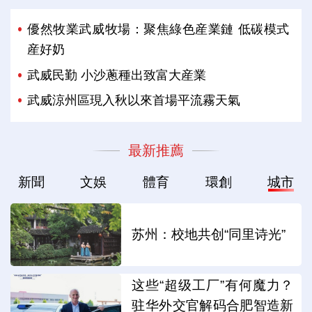
優然牧業武威牧場：聚焦綠色産業鏈 低碳模式
産好奶
武威民勤 小沙蔥種出致富大産業
武威涼州區現入秋以來首場平流霧天氣
最新推薦
新聞
文娛
體育
環創
城市
苏州：校地共创“同里诗光”
这些“超级工厂”有何魔力？
驻华外交官解码合肥智造新