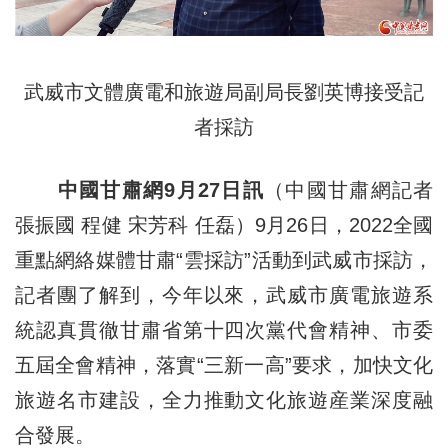
武威市文體廣電和旅遊局副局長劉英博接受記
者採訪
中國甘肅網9月27日訊
（中國甘肅網記者
張振國 程健 宋芳科 任磊）9月26日，2022全國
重點網絡媒體甘肅“雲採訪”活動到武威市採訪，
記者團了解到，今年以來，武威市廣電旅遊系
統認真貫徹甘肅省第十四次黨代會精神、市委
五屆全會精神，落實“三新一高”要求，加快文化
旅遊名市建設，全力推動文化旅遊産業深度融
合發展。