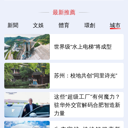
最新推薦
新聞
文娛
體育
環創
城市
世界级“水上电梯”将成型
苏州：校地共创“同里诗光”
这些“超级工厂”有何魔力？
驻华外交官解码合肥智造新
力量