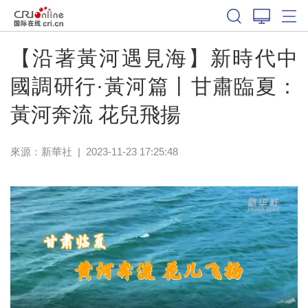
【沿著黃河遇見海】新時代中
國調研行·黃河篇丨甘肅臨夏：
黃河奔流 花兒飛揚
來源：
新華社
|
2023-11-23 17:25:48