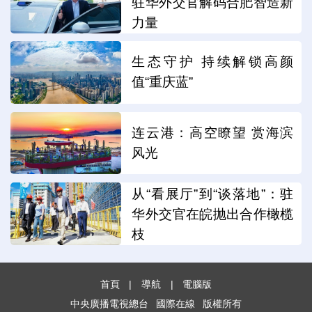
驻华外交官解码合肥智造新
力量
生态守护 持续解锁高颜
值“重庆蓝”
连云港：高空瞭望 赏海滨
风光
从“看展厅”到“谈落地”：驻
华外交官在皖抛出合作橄榄
枝
首頁
|
導航
|
電腦版
中央廣播電視總台
國際在線
版權所有