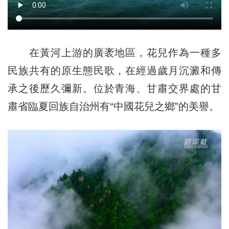
在黃河上游的廣袤地區，花兒作為一種多
民族共有的原生態民歌，在經過歲月沉澱和傳
承之後歷久彌新。位於青海、甘肅交界處的甘
肅省臨夏回族自治州有“中國花兒之鄉”的美譽。