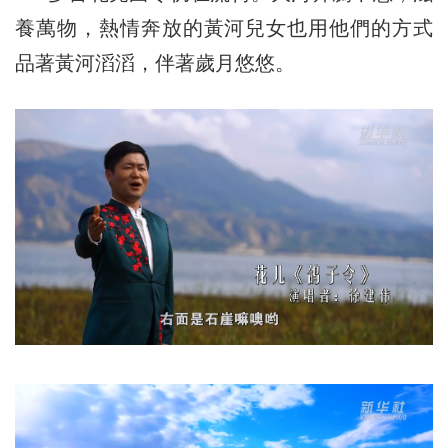
養萬物，熱情奔放的黃河兒女也用他們的方式
品著黃河滔滔，伴著歲月悠悠。