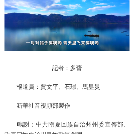
記者：多蕾
報道員：賈文平、石璟、馬昱炅
新華社音視頻部製作
鳴謝：中共臨夏回族自治州州委宣傳部、