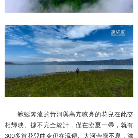
蜿蜒奔流的黃河與高亢嘹亮的花兒在此交
相輝映。據不完全統計，僅在臨夏一帶，就有
300多首花兒曲令仍在流傳。大河奔騰不息，滋