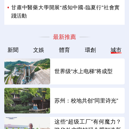
甘肅中醫藥大學開展“感知中國-臨夏行”社會實
踐活動
最新推薦
新聞
文娛
體育
環創
城市
世界级“水上电梯”将成型
苏州：校地共创“同里诗光”
这些“超级工厂”有何魔力？