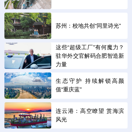
苏州：校地共创“同里诗光”
这些“超级工厂”有何魔力？
驻华外交官解码合肥智造新
力量
生态守护 持续解锁高颜
值“重庆蓝”
连云港：高空瞭望 赏海滨
风光