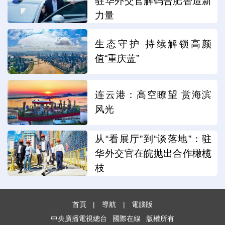
驻华外交官解码合肥智造新
力量
生态守护 持续解锁高颜
值“重庆蓝”
连云港：高空瞭望 赏海滨
风光
从“看展厅”到“谈落地”：驻
华外交官在皖抛出合作橄榄
枝
首頁
|
導航
|
電腦版
中央廣播電視總台
國際在線
版權所有