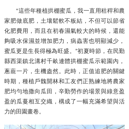
“這些年種植拱棚蜜瓜，我一直用秸稈和農
家肥做底肥，土壤鬆軟不板結，不但可以節省
化肥費用，而且在初春濕氣較大的時候，還能
夠吸水保濕並增加肥力，病蟲害也明顯減少，
蜜瓜更是生長得極為旺盛。”初夏時節，在民勤
縣西渠鎮北溝村千畝連體拱棚蜜瓜示範園內，
蔥蘢一片，生機盎然。此時，正值追肥的關鍵
時期，種植戶魏開林和工友們正熟練地將農家
肥均勻地撒向瓜田，辛勤勞作的場景與綠意盈
盈的瓜蔓相互交織，構成了一幅充滿希望與活
力的田園畫卷。