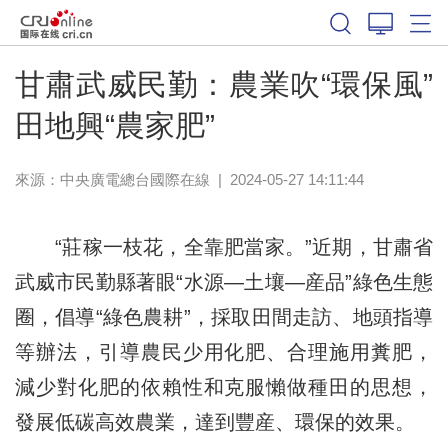
甘肅武威民勤：農業吹“環保風”
田地興“農家肥”
來源：中央廣電總台國際在線
|
2024-05-27 14:11:44
“莊稼一枝花，全靠肥當家。”近期，甘肅省
武威市民勤縣著眼“水源—土壤—産品”綠色生態
圈，倡導“綠色農耕”，採取田間走訪、地頭指導
等辦法，引導農民少用化肥、合理施用糞肥，
減少對化肥的依賴性和克服懶做種田的思想，
發展低碳高效農業，達到豐産、環保的效果。