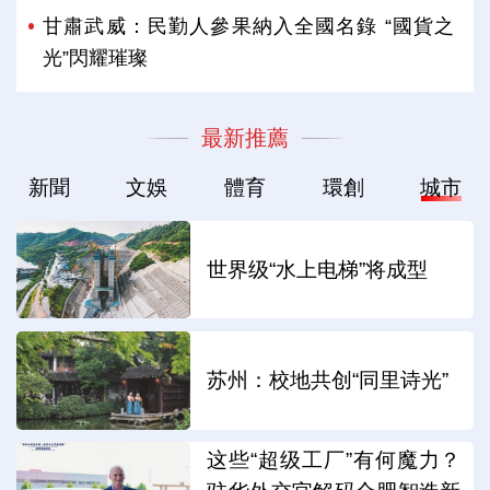
甘肅武威：民勤人參果納入全國名錄 “國貨之
光”閃耀璀璨
最新推薦
新聞
文娛
體育
環創
城市
世界级“水上电梯”将成型
苏州：校地共创“同里诗光”
这些“超级工厂”有何魔力？