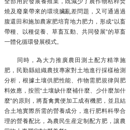
全部用於發展養殖業，既減少了農作物秸稈焚
燒及廢棄帶來的環境臟亂差問題，又可通過過
腹還田和施加農家肥培育地力肥力，形成“以畜
帶種、以種促養、草畜互動、共同發展”的草畜
一體化循環發展模式。
同時，為大力推廣農田測土配方精準施
肥，民勤縣組織農技專家對土地進行採樣檢測
分析，根據土壤供肥性能、作物需肥規律與肥
料效應，按照“土壤缺什麼補什麼、少什麼加什
麼”的原則，將畜禽糞便加工成有機肥，並且結
合土地實際所需的營養成分，進行肥料科學合
理的營養配比，為農民生産定制配方肥，讓農