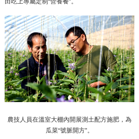
田吃上專屬定制“營養餐”。
農技人員在溫室大棚內開展測土配方施肥，為
瓜菜“號脈開方”。