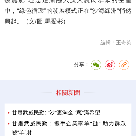
碳施肥”理念逐漸融入廣大農民群眾的生産
中，“綠色循環”的發展模式正在“沙海綠洲”悄然
興起。（文/圖 馬愛彬）
編輯：王奇英
分享：
相關新聞
甘肅武威民勤: “沙”裏淘金 “蔥”滿希望
甘肅武威民勤：攜手企業牽羊“鏈” 助力群眾
發“羊”財