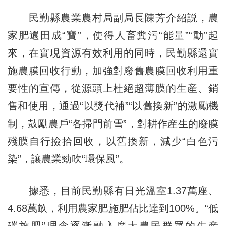
民勤縣農業農村局副局長陳芳介紹説，農
家肥還田成“寶”，使得人畜糞污“能量”“動”起
來，在實現資源有效利用的同時，民勤縣還實
施農膜回收行動，加強對廢舊農膜回收利用重
要性的宣傳，從源頭上杜絕超薄膜的生産、銷
售和使用，通過“以獎代補”“以舊換新”的激勵機
制，鼓勵農戶“各掃門前雪”，對耕作産生的廢膜
殘膜自行撿拾回收，以舊換新，減少“白色污
染”，讓農業勁吹“環保風”。
據悉，目前民勤縣有日光溫室1.37萬座、
4.68萬畝，利用農家肥施肥佔比達到100%。“低