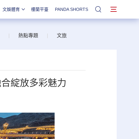
文娛體育
樓蘭平臺
PANDA SHORTS
站內搜索
|
熱點專題
|
文旅
融合綻放多彩魅力