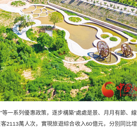
等一系列優惠政策，逐步構築“處處是景、月月有節、線
客2113萬人次，實現旅遊綜合收入60億元，分別同比增