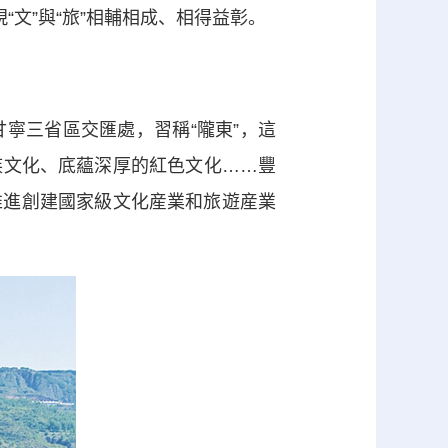
文”與“旅”相輔相成、相得益彰。
三省區交匯處，習稱“隴東”，這
族文化、底蘊深厚的紅色文化……豐
推進創建國家級文化産業和旅遊産業