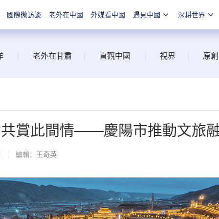
國際微訪談
老外在中國
外媒看中國
遇見中國
深耕世界
洋
|
老外在甘肅
|
直觀中國
|
視界
|
原創
君共賞此間情——慶陽市推動文旅
網
編輯：王奇英