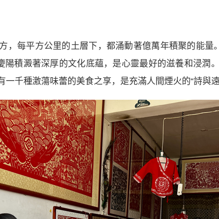
，每平方公里的土層下，都涌動著億萬年積聚的能量。慶
。慶陽積澱著深厚的文化底蘊，是心靈最好的滋養和浸潤
有一千種激蕩味蕾的美食之享，是充滿人間煙火的“詩與遠