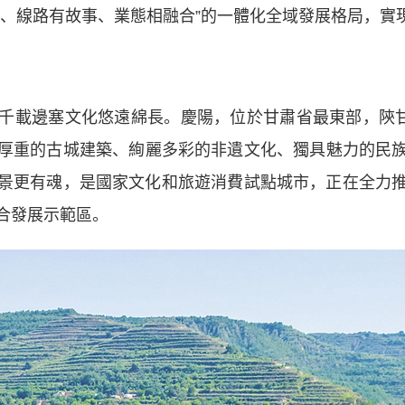
、線路有故事、業態相融合”的一體化全域發展格局，實現“
載邊塞文化悠遠綿長。慶陽，位於甘肅省最東部，陝甘寧
厚重的古城建築、絢麗多彩的非遺文化、獨具魅力的民
景更有魂，是國家文化和旅遊消費試點城市，正在全力
合發展示範區。