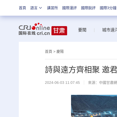
首頁
語言
講習所
國際漫評
國際銳評
國際3分鐘
要聞
|
城市遠
首頁
>
慶陽
詩與遠方齊相聚 邀
2024-06-03 11:07:45
來源：
中國甘肅