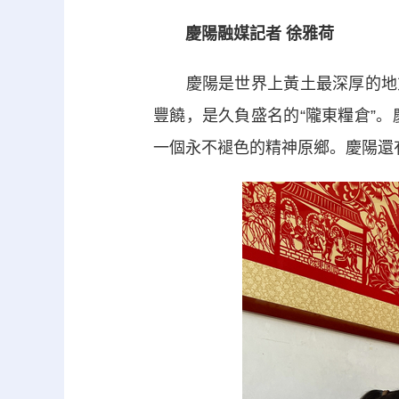
慶陽融媒記者 徐雅荷
慶陽是世界上黃土最深厚的地方
豐饒，是久負盛名的“隴東糧倉”
一個永不褪色的精神原鄉。慶陽還