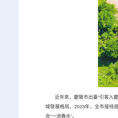
近年來，慶陽市出臺“引客入慶”
域發展格局。2023年，全市接待遊
合“一池春水”。