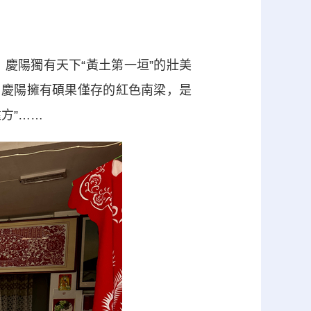
陽獨有天下“黃土第一垣”的壯美
。慶陽擁有碩果僅存的紅色南梁，是
方”……