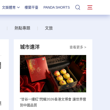
文娛體育
樓蘭平臺
PANDA SHORTS
站內搜索
|
熱點專題
|
文旅
城市遠洋
查看更多 >
開
“甘谷一縷紅”閃耀2026香港文博會 讓世界嘗
連
到中國品質