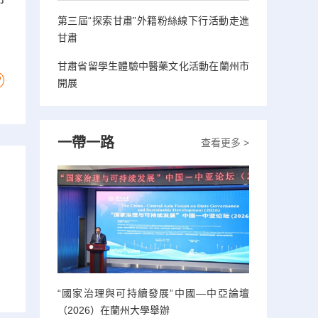
第三屆“探索甘肅”外籍粉絲線下行活動走進
甘肅
甘肅省留學生體驗中醫藥文化活動在蘭州市
開展
一帶一路
查看更多 >
“國家治理與可持續發展”中國—中亞論壇
（2026）在蘭州大學舉辦