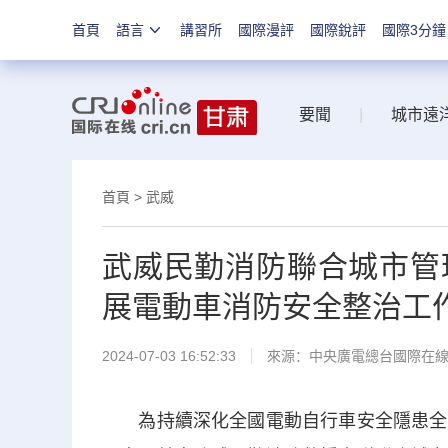
首頁
語言
講習所
國際漫評
國際銳評
國際3分鐘
要聞
|
城市遠
首頁
>
武威
武威民勤消防聯合城市管
展電動車消防安全整治工
2024-07-03 16:52:33
來源：中央廣電總台國際在
為持續深化全國電動自行車安全隱患全鏈