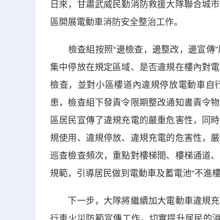
日來，甘肅武威民勤消防救援大隊聯合城市
區開展電動車消防安全整治工作。
檢查組按照“邊檢查，邊整改，邊宣傳”
集中停放在規定區域、是否違規在樓內對電
檢查，並對小區樓道內違規停放電動車自
患，檢查組下發責令限期整改通知書責令物
區居民宣傳了違規充電的嚴重危害性，同時
規使用、違規停放、違規充電的危害性，嚴
巡查檢查頻次，重點對樓梯間、樓梯通道、
規範，引導居民做到電動車及蓄電池“不進樓
下一步，大隊將繼續加大電動車違規充電
行車火災防範宣傳工作，切實提升居民的消