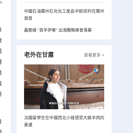
小
中國石油蘭州石化化工産品中歐班列在蘭州
首發
車
鑫聚緣 “貢羊伊東” 出海戰略峰會落幕
緻
隱
老外在甘肅
查看更多 >
轄
違
強
用
法國留學生在中國西北小城感受大鍋羊肉的
自
豪邁
劉