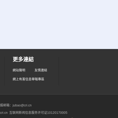
更多連結
網站聲明
友情連結
網上有害信息舉報專區
箱：jubao@cri.cn
ri.cn 互联网新闻信息服务许可证10120170005