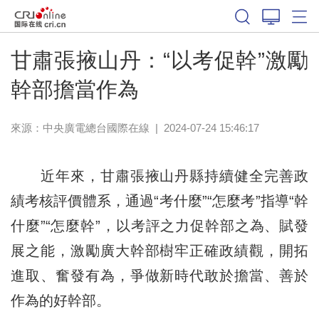
甘肅張掖山丹：“以考促幹”激勵
幹部擔當作為
來源：中央廣電總台國際在線
|
2024-07-24 15:46:17
近年來，甘肅張掖山丹縣持續健全完善政
績考核評價體系，通過“考什麼”“怎麼考”指導“幹
什麼”“怎麼幹”，以考評之力促幹部之為、賦發
展之能，激勵廣大幹部樹牢正確政績觀，開拓
進取、奮發有為，爭做新時代敢於擔當、善於
作為的好幹部。