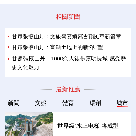
相關新聞
甘肅張掖山丹：文旅盛宴續寫古韻風華新篇章
甘肅張掖山丹：富硒土地上的新“硒”望
甘肅張掖山丹：1000余人徒步漢明長城 感受歷
史文化魅力
最新推薦
新聞
文娛
體育
環創
城市
世界级“水上电梯”将成型