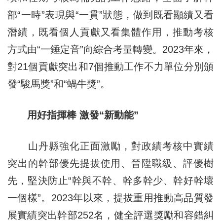
部“一時”表現與“一貫”狀態，做到既看顯績又看
潛績，既看個人貢獻又看集體作用，推動考核
方式由“一錘定音”向綜合考量轉變。2023年來，
對21個貢獻突出和7個推動工作不力單位分別頒
發“駿馬獎”和“蝸牛獎”。
用好指揮棒 激發“新動能”
山丹縣強化正面激勵，對政績考核中實績
突出的幹部優先提拔使用、晉陞職級、評優樹
先，堅決防止“幹與不幹、幹多幹少、幹好幹壞
一個樣”。2023年以來，提拔重用推動高品質發
展實績突出幹部252名，健全評選獎勵和容錯糾