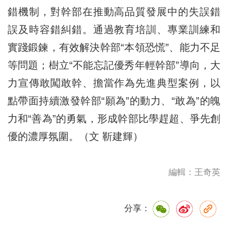
錯機制，對幹部在推動高品質發展中的失誤錯
誤及時容錯糾錯。通過教育培訓、專業訓練和
實踐鍛鍊，有效解決幹部“本領恐慌”、能力不足
等問題；樹立“不能忘記優秀年輕幹部”導向，大
力宣傳敢闖敢幹、擔當作為先進典型案例，以
點帶面持續激發幹部“願為”的動力、“敢為”的魄
力和“善為”的勇氣，形成幹部比學趕超、爭先創
優的濃厚氛圍。（文 靳建輝）
編輯：王奇英
分享：