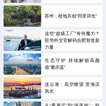
苏州：校地共创“同里诗光”
这些“超级工厂”有何魔力？
驻华外交官解码合肥智造新
力量
生态守护 持续解锁高颜
值“重庆蓝”
连云港：高空瞭望 赏海滨
风光
从“看展厅”到“谈落地”：驻