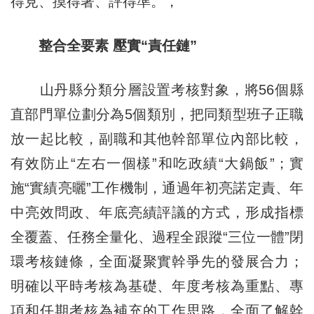
得見、摸得著、評得準。，
整合全要素 壓實“責任鏈”
山丹縣分類分層設置考核對象，將56個縣
直部門單位劃分為5個類別，把同類型班子正職
放一起比較，副職和其他幹部單位內部比較，
有效防止“左右一個樣”和吃政績“大鍋飯”；實
施“實績亮曬”工作機制，通過年初亮諾定責、年
中亮效問政、年底亮績評議的方式，形成指標
全覆蓋、任務全量化、過程全跟蹤“三位一體”閉
環考核鏈條，全面凝聚實幹爭先的發展合力；
明確以平時考核為基礎、年度考核為重點、專
項和任期考核為補充的工作思路，全面了解幹