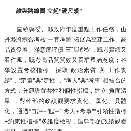
繪製路線圖 立起“硬尺規”
圍繞縣委、縣政府年度重點工作任務，山
丹縣將綜合考核“一套考題”拓展為黨建工作、高
品質發展、滿意度評價“三張試卷”，既考實績又
看作風，既考高品質質效又看群眾滿意度；科
學設置考核指標
，
採取“政治素質”與“工作實
績”，“定量”與“定性”，“考人”與“考事”相結合的
方式，分類設置共性和個性指標，建立“負面清
單”，對幹部的政績觀要求實化、量化、具體
化，通過“自評+他評”“考人+考事”“引領性指標
+約束性指標”多維度檢視，讓幹部的政績觀看