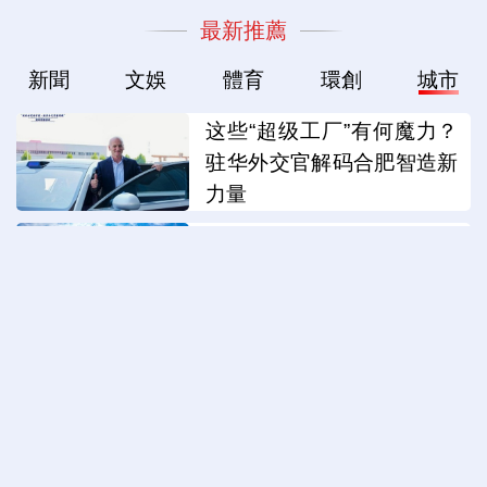
最新推薦
新聞
文娛
體育
環創
城市
这些“超级工厂”有何魔力？
驻华外交官解码合肥智造新
力量
生态守护 持续解锁高颜
值“重庆蓝”
连云港：高空瞭望 赏海滨
风光
从“看展厅”到“谈落地”：驻