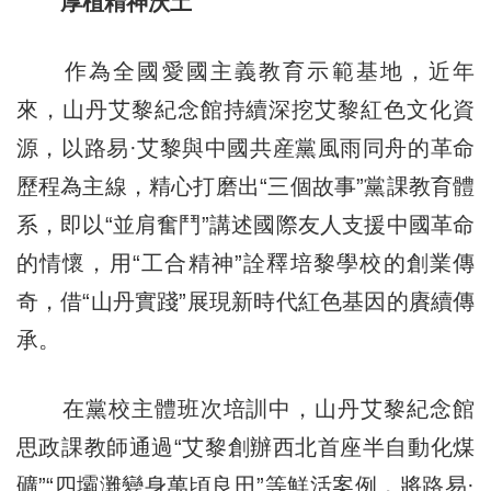
厚植精神沃土
作為全國愛國主義教育示範基地，近年
來，山丹艾黎紀念館持續深挖艾黎紅色文化資
源，以路易·艾黎與中國共産黨風雨同舟的革命
歷程為主線，精心打磨出“三個故事”黨課教育體
系，即以“並肩奮鬥”講述國際友人支援中國革命
的情懷，用“工合精神”詮釋培黎學校的創業傳
奇，借“山丹實踐”展現新時代紅色基因的賡續傳
承。
在黨校主體班次培訓中，山丹艾黎紀念館
思政課教師通過
“
艾黎創辦西北首座半自動化煤
礦”“四壩灘變身萬頃良田”等鮮活案例，將路易·