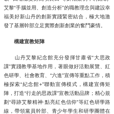
艾黎“手腦並用、創造分析”的職教理念與建設幸
福美好新山丹的創新實踐緊密結合，極大地激
發了基層幹部立足實際創新創業的奮鬥豪情。
構建宣教矩陣
山丹艾黎紀念館充分發揮甘肅省“大思政
課”實踐教學基地作用，著眼做好活動展覽、紅
色研學、社會教育、“六進”宣傳等重點工作，積
極探索“紀念館+”聯動宣傳模式，構建宣傳矩
陣，打造“行走的思政課”宣教活動品牌；精心規
劃“尋跡艾黎精神·點亮紅色信仰”等紅色研學路
線，帶領黨員幹部、青少年學生和研學團體在