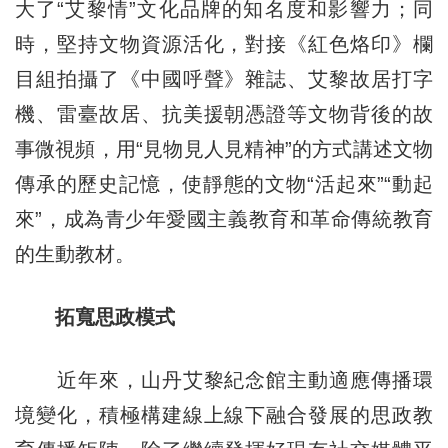
大了
“
艾黎情”文化品牌的知名度和影響力；同
時，堅持文物資源活化，對接《紅色烙印》欄
目組拍攝了《中國呼聲》雜誌、艾黎故居打字
機、雷臺故居、抗美援朝憑證等文物背後的故
事微視頻，用
“
見物見人見精神”的方式講述文物
傳承的歷史記憶，使靜態的文物“活起來”“動起
來”，成為青少年愛國主義教育和革命傳統教育
的生動教材。
拓寬思政模式
近年來，山丹艾黎紀念館主動適應傳播環
境變化，積極構建線上線下融合發展的思政教