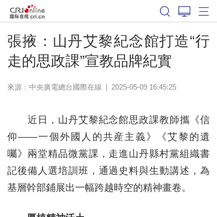
張掖：山丹艾黎紀念館打造“行
走的思政課”宣教品牌紀實
來源：中央廣電總台國際在線
|
2025-05-09 16:45:25
近日，山丹艾黎紀念館思政課教師攜《信
仰——一個外國人的共産主義》《艾黎的遺
囑》兩堂精品微黨課，走進山丹縣村黨組織書
記後備人選培訓班，通過史料與生動講述，為
基層幹部鋪展出一幅跨越時空的精神畫卷。