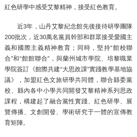
紅色研學中感受艾黎精神，接受紅色教育。
近3年，山丹艾黎紀念館先後接待研學團隊
200批次，近30萬名黨員幹部和群眾接受愛國主
義和國際主義精神教育；同時，堅持“館校聯
合”和“館館聯合”，與蘭州城市學院、培黎職業
學院簽訂《館際共建“大思政課”實踐教學基地協
議》，加盟紅色文旅研學共同體，聯合縣委黨
校、縣內各中小學共同開發艾黎精神系列思政
課程，構建起了融合黨性實踐、紅色研學、展
覽傳播、文創開發、學術研究于一體的宣傳教
育矩陣。