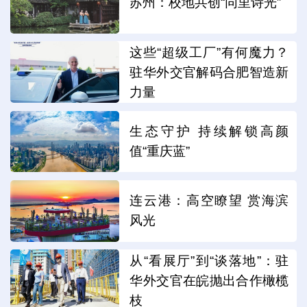
苏州：校地共创“同里诗光”
这些“超级工厂”有何魔力？
驻华外交官解码合肥智造新
力量
生态守护 持续解锁高颜
值“重庆蓝”
连云港：高空瞭望 赏海滨
风光
从“看展厅”到“谈落地”：驻
华外交官在皖抛出合作橄榄
枝