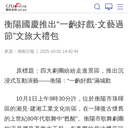
衡陽國慶推出“一齣好戲·文藝過
節”文旅大禮包
來源：
湖南日報
|
2025-10-02 14:42:44
原標題：四大劇團紛紛走進景區，推出沉
浸式互動演藝——衡陽：“一齣好戲”滿城歡
10月1日上午9時30分許，位於衡陽市珠暉
區的湘見·建湘工業文化街區，在一陣復古懷舊
的上世紀80年代歌舞中“甦醒”。衡陽市歌舞劇團