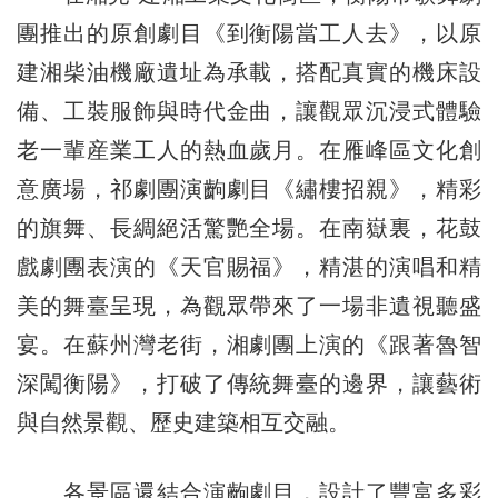
團推出的原創劇目《到衡陽當工人去》，以原
建湘柴油機廠遺址為承載，搭配真實的機床設
備、工裝服飾與時代金曲，讓觀眾沉浸式體驗
老一輩産業工人的熱血歲月。在雁峰區文化創
意廣場，祁劇團演齣劇目《繡樓招親》，精彩
的旗舞、長綢絕活驚艷全場。在南嶽裏，花鼓
戲劇團表演的《天官賜福》，精湛的演唱和精
美的舞臺呈現，為觀眾帶來了一場非遺視聽盛
宴。在蘇州灣老街，湘劇團上演的《跟著魯智
深闖衡陽》，打破了傳統舞臺的邊界，讓藝術
與自然景觀、歷史建築相互交融。
各景區還結合演齣劇目，設計了豐富多彩