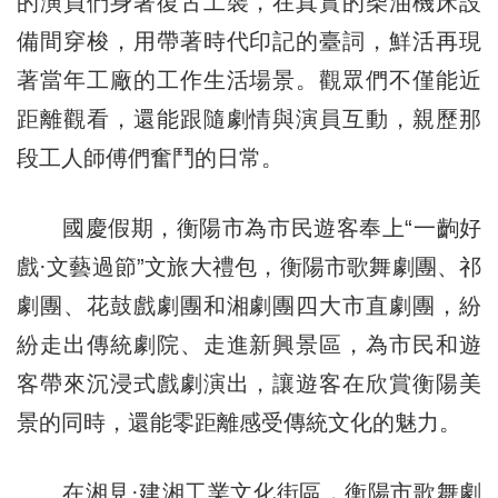
的演員們身著復古工裝，在真實的柴油機床設
備間穿梭，用帶著時代印記的臺詞，鮮活再現
著當年工廠的工作生活場景。觀眾們不僅能近
距離觀看，還能跟隨劇情與演員互動，親歷那
段工人師傅們奮鬥的日常。
國慶假期，衡陽市為市民遊客奉上“一齣好
戲·文藝過節”文旅大禮包，衡陽市歌舞劇團、祁
劇團、花鼓戲劇團和湘劇團四大市直劇團，紛
紛走出傳統劇院、走進新興景區，為市民和遊
客帶來沉浸式戲劇演出，讓遊客在欣賞衡陽美
景的同時，還能零距離感受傳統文化的魅力。
在湘見·建湘工業文化街區，衡陽市歌舞劇