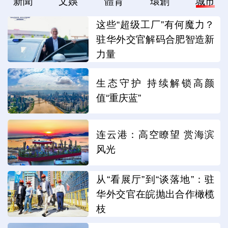
新聞
文娛
體育
環創
城市
这些“超级工厂”有何魔力？
驻华外交官解码合肥智造新
力量
生态守护 持续解锁高颜
值“重庆蓝”
连云港：高空瞭望 赏海滨
风光
从“看展厅”到“谈落地”：驻
华外交官在皖抛出合作橄榄
枝