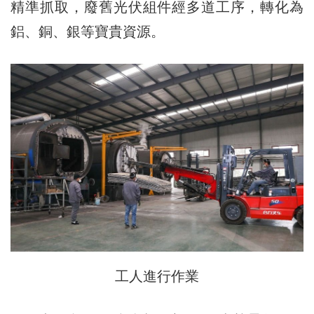
精準抓取，廢舊光伏組件經多道工序，轉化為
鋁、銅、銀等寶貴資源。
工人進行作業