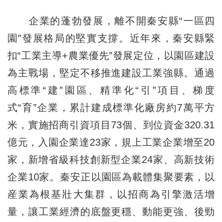
企業的蓬勃發展，離不開秦安縣“一區四
園”發展格局的堅實支撐。近年來，秦安縣緊
扣“工業主導+農業優先”發展定位，以園區建設
為主戰場，堅定不移推進建設工業強縣。通過
高標準“建”園區、精準化“引”項目、梯度
式“育”企業，累計建成標準化廠房約7萬平方
米，實施招商引資項目73個、到位資金320.31
億元，入園企業達23家，規上工業企業增至20
家，新增省級科技創新型企業24家、高新技術
企業10家。秦安正以園區為載體集聚要素，以
産業為根基壯大集群，以招商為引擎激活增
量，讓工業經濟的底盤更穩、動能更強、後勁