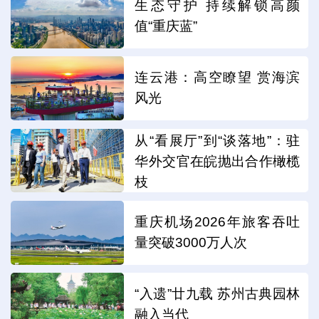
生态守护 持续解锁高颜
值“重庆蓝”
连云港：高空瞭望 赏海滨
风光
从“看展厅”到“谈落地”：驻
华外交官在皖抛出合作橄榄
枝
重庆机场2026年旅客吞吐
量突破3000万人次
“入遗”廿九载 苏州古典园林
融入当代