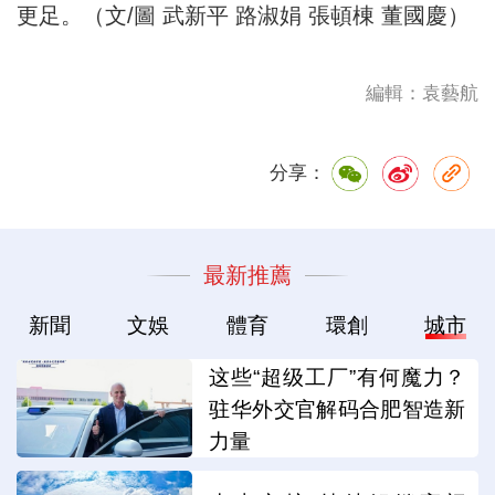
更足。（文/圖 武新平 路淑娟 張頓棟 董國慶）
編輯：袁藝航
分享：
最新推薦
新聞
文娛
體育
環創
城市
这些“超级工厂”有何魔力？
驻华外交官解码合肥智造新
力量