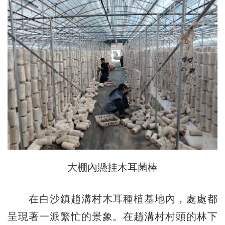
大棚內懸挂木耳菌棒
在白沙鎮趙溝村木耳種植基地內，處處都
呈現著一派繁忙的景象。在趙溝村村頭的林下