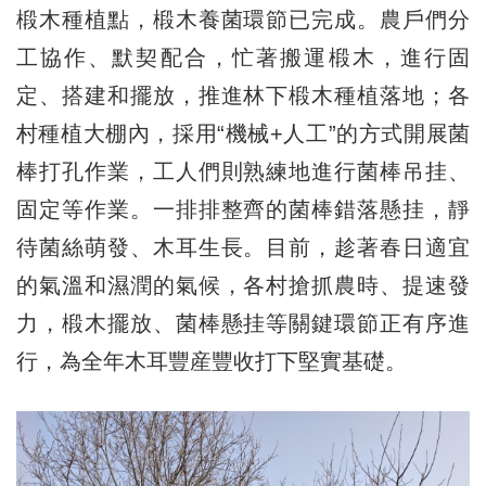
椴木種植點，椴木養菌環節已完成。農戶們分
工協作、默契配合，忙著搬運椴木，進行固
定、搭建和擺放，推進林下椴木種植落地；各
村種植大棚內，採用“機械+人工”的方式開展菌
棒打孔作業，工人們則熟練地進行菌棒吊挂、
固定等作業。一排排整齊的菌棒錯落懸挂，靜
待菌絲萌發、木耳生長。目前，趁著春日適宜
的氣溫和濕潤的氣候，各村搶抓農時、提速發
力，椴木擺放、菌棒懸挂等關鍵環節正有序進
行，為全年木耳豐産豐收打下堅實基礎。