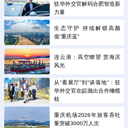
驻华外交官解码合肥智造新
力量
生态守护 持续解锁高颜
值“重庆蓝”
连云港：高空瞭望 赏海滨
风光
从“看展厅”到“谈落地”：驻
华外交官在皖抛出合作橄榄
枝
重庆机场2026年旅客吞吐
量突破3000万人次