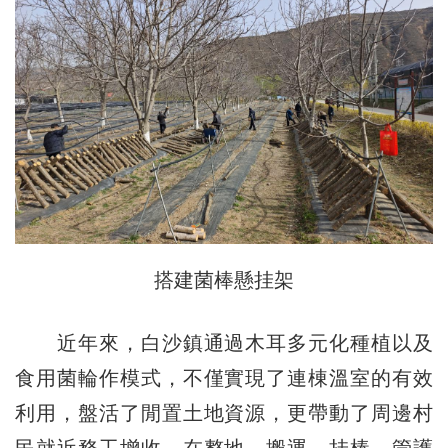
搭建菌棒懸挂架
近年來，白沙鎮通過木耳多元化種植以及
食用菌輪作模式，不僅實現了連棟溫室的有效
利用，盤活了閒置土地資源，更帶動了周邊村
民就近務工增收。在整地、搬運、挂棒、管護