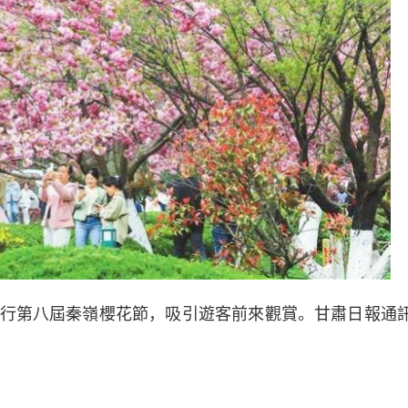
第八屆秦嶺櫻花節，吸引遊客前來觀賞。甘肅日報通