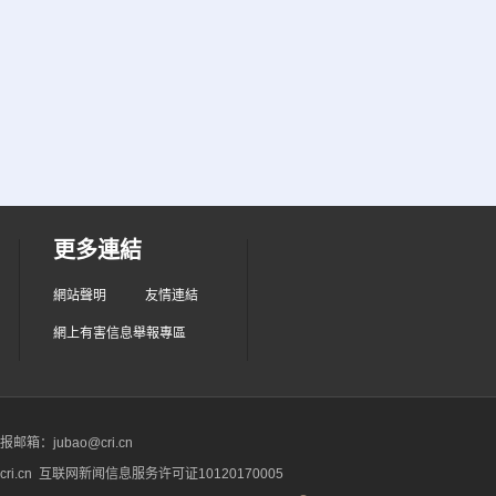
更多連結
網站聲明
友情連結
網上有害信息舉報專區
箱：jubao@cri.cn
ri.cn 互联网新闻信息服务许可证10120170005