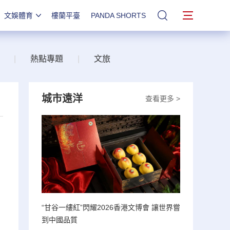
文娛體育
樓蘭平臺
PANDA SHORTS
站內搜索
|
熱點專題
|
文旅
城市遠洋
查看更多 >
“甘谷一縷紅”閃耀2026香港文博會 讓世界嘗
到中國品質