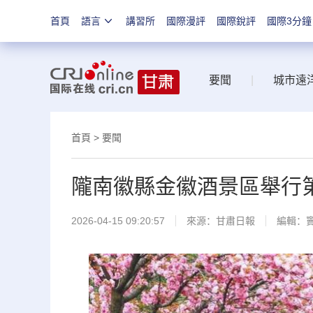
首頁
語言
講習所
國際漫評
國際銳評
國際3分鐘
要聞
|
城市遠
首頁
>
要聞
隴南徽縣金徽酒景區舉行
2026-04-15 09:20:57
來源：
甘肅日報
編輯：