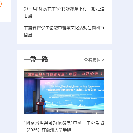
第三屆“探索甘肅”外籍粉絲線下行活動走進
甘肅
甘肅省留學生體驗中醫藥文化活動在蘭州市
開展
一帶一路
查看更多 >
“國家治理與可持續發展”中國—中亞論壇
（2026）在蘭州大學舉辦