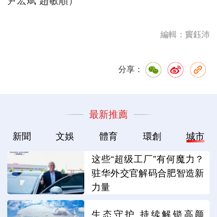
尹宏斌 趙敏順）
編輯：竇鈺沛
分享：
最新推薦
新聞
文娛
體育
環創
城市
这些“超级工厂”有何魔力？
驻华外交官解码合肥智造新
力量
生态守护 持续解锁高颜