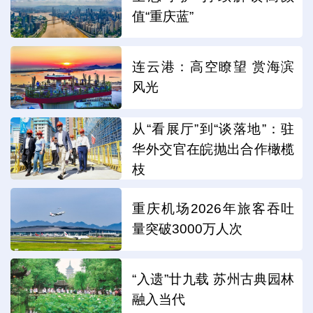
值“重庆蓝”
连云港：高空瞭望 赏海滨
风光
从“看展厅”到“谈落地”：驻
华外交官在皖抛出合作橄榄
枝
重庆机场2026年旅客吞吐
量突破3000万人次
“入遗”廿九载 苏州古典园林
融入当代