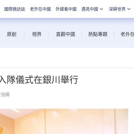
國際微訪談
老外在中國
外媒看中國
遇見中國
深耕世界
原創
|
視界
|
直觀中國
|
熱點專題
|
老外
性入隊儀式在銀川舉行
王悅陽