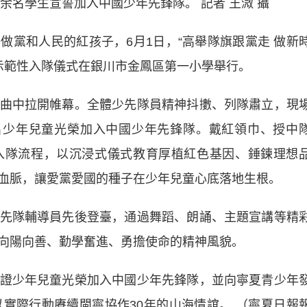
0余名學生宣誓加入中國少年先鋒隊。 記者 王溦 攝
和人民的紅孩子，6月1日，“高舉隊旗跟黨走 做新
隊示範性入隊儀式在銀川市金鳳區第一小學舉行。
中拉開帷幕。全體少先隊員精神抖擻、列隊肅立，現
名少年兒童光榮加入中國少年先鋒隊。戴紅領巾、授中
入隊流程，以沉浸式儀式教育厚植紅色基因、錘鍊理想
血脈，讓愛黨愛國的種子在少年兒童心底落地生根。
隊輔導員先後登臺，通過舞蹈、朗誦、主題宣講等精
向陽向善、勤學奮進、勇擔使命的精神風貌。
少年兒童光榮加入中國少年先鋒隊，並向寧夏青少年
以實際行動賡續閩寧協作30年的山海情誼。 （寧夏日報