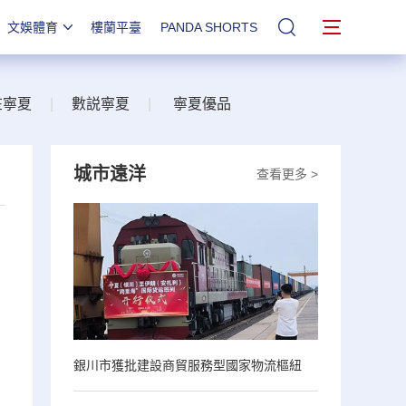
文娛體育
樓蘭平臺
PANDA SHORTS
站內搜索
在寧夏
|
數説寧夏
|
寧夏優品
城市遠洋
查看更多 >
銀川市獲批建設商貿服務型國家物流樞紐