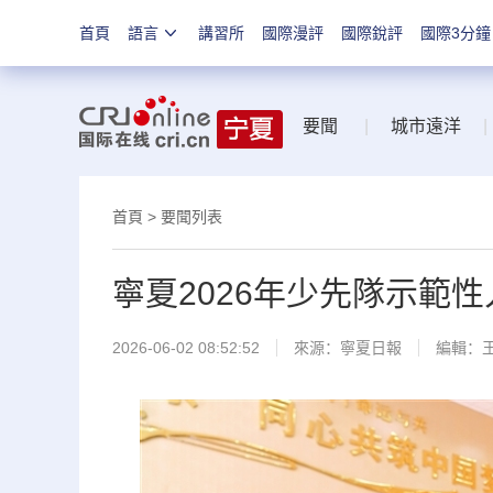
首頁
語言
講習所
國際漫評
國際銳評
國際3分鐘
要聞
|
城市遠洋
|
首頁
>
要聞列表
寧夏2026年少先隊示範
2026-06-02 08:52:52
來源：
寧夏日報
編輯：