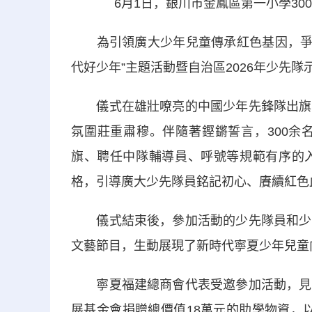
6月1日，銀川市金鳳區第一小學30
為引領廣大少年兒童傳承紅色基因，爭做黨
代好少年”主題活動暨自治區2026年少先
儀式在雄壯嘹亮的中國少年先鋒隊出旗曲
氛圍莊重肅穆。伴隨著鏗鏘誓言，300余
旗、聘任中隊輔導員、呼號等規範有序的
格，引導廣大少先隊員銘記初心、賡續紅色
儀式結束後，參加活動的少先隊員和少先
文藝節目，生動展現了新時代寧夏少年兒童
寧夏福建總商會代表受邀參加活動，見證
展基金會捐贈總價值18萬元的助學物資，