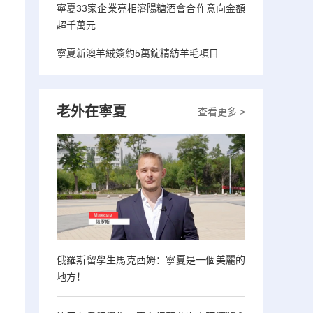
寧夏33家企業亮相瀋陽糖酒會合作意向金額
超千萬元
寧夏新澳羊絨簽約5萬錠精紡羊毛項目
老外在寧夏
查看更多 >
俄羅斯留學生馬克西姆：寧夏是一個美麗的
地方！