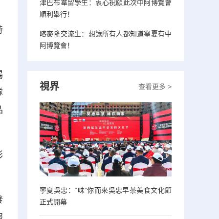
津巴布韋留學生：衷心祝願此次中阿博覽會
順利舉行！
時
喀麥隆交流生：想讓所有人都知道寧夏有中
阿博覽會！
場
視界
查看更多 >
隊
品
彩
寧夏吳忠：“味”你而來吳忠早茶美食文化節
發
正式開幕
報